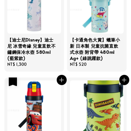
【迪士尼Disney】迪士
【卡通角色大賞】蠟筆小
尼 冰雪奇緣 兒童直飲不
新 日本製 兒童抗菌直飲
鏽鋼保冷水壺 580ml
式水壺 附背帶 480ml
(藍紫款)
Ag+ (綠跳躍款)
Regular
NT$ 1,300
Regular
NT$ 520
price
price
優惠