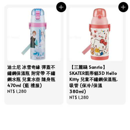
迪士尼 冰雪奇緣 彈蓋不
【三麗鷗 Sanrio】
鏽鋼保溫瓶 附背帶 不鏽
SKATER凱蒂貓3D Hello
鋼水瓶 兒童水壺 隨身瓶
Kitty 兒童不鏽鋼保溫瓶.
470ml (藍 禮服)
吸管 (保冷/保溫
380ml)
Regular
NT$ 1,280
price
Regular
NT$ 1,280
price