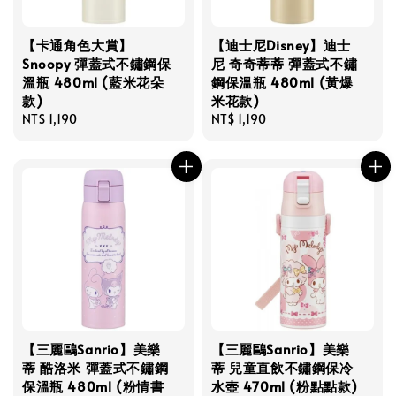
【卡通角色大賞】
【迪士尼Disney】迪士
Snoopy 彈蓋式不鏽鋼保
尼 奇奇蒂蒂 彈蓋式不鏽
溫瓶 480ml (藍米花朵
鋼保溫瓶 480ml (黃爆
款)
米花款)
Regular
NT$ 1,190
Regular
NT$ 1,190
price
price
【三麗鷗Sanrio】美樂
【三麗鷗Sanrio】美樂
蒂 酷洛米 彈蓋式不鏽鋼
蒂 兒童直飲不鏽鋼保冷
保溫瓶 480ml (粉情書
水壺 470ml (粉點點款)