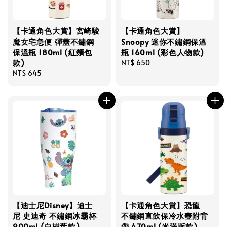
【卡通角色大賞】宮崎駿
【卡通角色大賞】
魔女宅急便 彈蓋不鏽鋼
Snoopy 迷你不鏽鋼保溫
保溫瓶 180ml (紅麵包
瓶 160ml (彩色人物款)
款)
Regular
NT$ 650
Regular
NT$ 645
price
price
【迪士尼Disney】迪士
【卡通角色大賞】恐龍
尼 史迪奇 不鏽鋼冰霸杯
不鏽鋼直飲保冷水壺附背
900ml (白樹葉款)
帶 470ml (米滿版款)