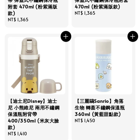
附套 470ml (粉紫滿版
470ml (粉紫滿版款)
款)
Regular
NT$ 1,365
Regular
NT$ 1,365
price
price
【迪士尼Disney】迪士
【三麗鷗Sanrio】角落
尼 小熊維尼 兩用不鏽鋼
生物 轉蓋不鏽鋼保溫瓶
保溫瓶附背帶
360ml (黃藍甜點款)
400/350ml (米灰大臉
Regular
NT$ 1,450
款)
price
Regular
NT$ 1,410