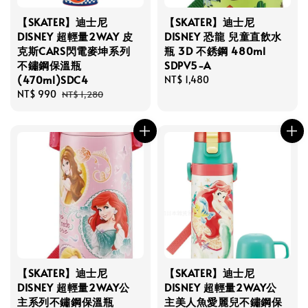
【SKATER】迪士尼
【SKATER】迪士尼
DISNEY 超輕量2WAY 皮
DISNEY 恐龍 兒童直飲水
克斯CARS閃電麥坤系列
瓶 3D 不銹鋼 480ml
不鏽鋼保溫瓶
SDPV5-A
(470ml)SDC4
Regular
NT$ 1,480
Sale
NT$ 990
Regular
price
NT$ 1,280
price
price
【SKATER】迪士尼
【SKATER】迪士尼
DISNEY 超輕量2WAY公
DISNEY 超輕量2WAY公
主系列不鏽鋼保溫瓶
主美人魚愛麗兒不鏽鋼保