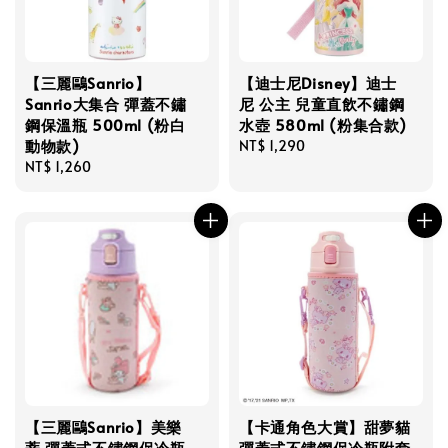
【三麗鷗Sanrio】
【迪士尼Disney】迪士
Sanrio大集合 彈蓋不鏽
尼 公主 兒童直飲不鏽鋼
鋼保溫瓶 500ml (粉白
水壺 580ml (粉集合款)
動物款)
Regular
NT$ 1,290
Regular
NT$ 1,260
price
price
【三麗鷗Sanrio】美樂
【卡通角色大賞】甜夢貓
蒂 彈蓋式不鏽鋼保冷瓶
彈蓋式不鏽鋼保冷瓶附套