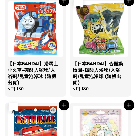
售完
【日本BANDAI】湯馬士
【日本BANDAI】合體動
小火車-碳酸入浴球/入
物園-碳酸入浴球/入浴
浴劑/兒童泡澡球 (隨機
劑/兒童泡澡球 (隨機出
出貨)
貨)
Regular
NT$ 180
Regular
NT$ 180
price
price
售完