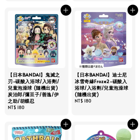
【日本BANDAI】鬼滅之
【日本BANDAI】迪士尼
刃-碳酸入浴球/入浴劑/
冰雪奇緣Froze2-碳酸入
兒童泡澡球 (隨機出貨)
浴球/入浴劑/兒童泡澡球
炭治郎/彌豆子/善逸/伊
(隨機出貨)
之助/胡蝶忍
Regular
NT$ 180
Regular
NT$ 180
price
price