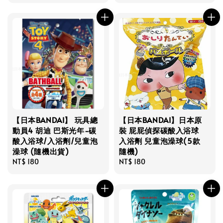
price
price
【日本BANDAI】 玩具總
【日本BANDAI】日本原
動員4 胡迪 巴斯光年-碳
裝 屁屁偵探碳酸入浴球
酸入浴球/入浴劑/兒童泡
入浴劑 兒童泡澡球(5款
澡球 (隨機出貨)
隨機)
Regular
NT$ 180
Regular
NT$ 180
price
price