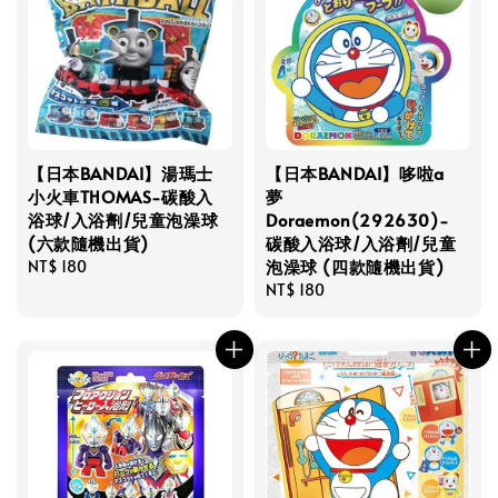
【日本BANDAI】湯瑪士
【日本BANDAI】哆啦a
小火車THOMAS-碳酸入
夢
浴球/入浴劑/兒童泡澡球
Doraemon(292630)-
(六款隨機出貨)
碳酸入浴球/入浴劑/兒童
泡澡球 (四款隨機出貨)
Regular
NT$ 180
price
Regular
NT$ 180
price