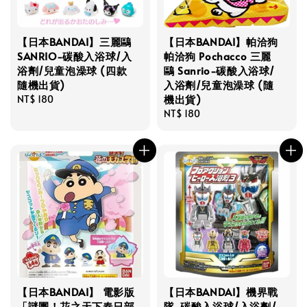
【日本BANDAI】三麗鷗
【日本BANDAI】帕洽狗
SANRIO-碳酸入浴球/入
帕洽狗 Pochacco 三麗
浴劑/兒童泡澡球 (四款
鷗 Sanrio-碳酸入浴球/
隨機出貨)
入浴劑/兒童泡澡球 (隨
機出貨)
Regular
NT$ 180
price
Regular
NT$ 180
price
【日本BANDAI】 電影版
【日本BANDAI】機界戰
「謎團！花之天下春日部
隊-碳酸入浴球/入浴劑/