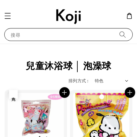
搜尋
兒童沐浴球 │ 泡澡球
排列方式 :
售完