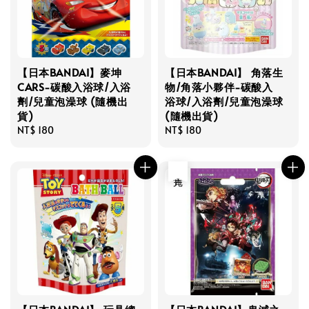
【日本BANDAI】麥坤
【日本BANDAI】 角落生
CARS-碳酸入浴球/入浴
物/角落小夥伴-碳酸入
劑/兒童泡澡球 (隨機出
浴球/入浴劑/兒童泡澡球
貨)
(隨機出貨)
Regular
NT$ 180
Regular
NT$ 180
price
price
售完