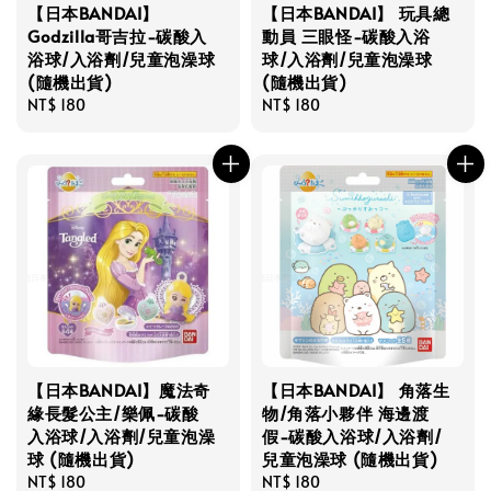
【日本BANDAI】
【日本BANDAI】 玩具總
Godzilla哥吉拉-碳酸入
動員 三眼怪-碳酸入浴
浴球/入浴劑/兒童泡澡球
球/入浴劑/兒童泡澡球
(隨機出貨)
(隨機出貨)
Regular
NT$ 180
Regular
NT$ 180
price
price
【日本BANDAI】魔法奇
【日本BANDAI】 角落生
緣長髮公主/樂佩-碳酸
物/角落小夥伴 海邊渡
入浴球/入浴劑/兒童泡澡
假-碳酸入浴球/入浴劑/
球 (隨機出貨)
兒童泡澡球 (隨機出貨)
Regular
NT$ 180
Regular
NT$ 180