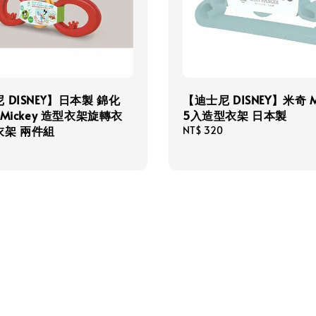
 DISNEY】日本製 錦化
【迪士尼 DISNEY】米奇 M
 Mickey 造型衣架旋轉衣
5入造型衣架 日本製
衣架 兩件組
Regular
NT$ 320
price