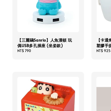
【三麗鷗Sanrio】人魚漢頓 玩
【卡通角
偶USB多孔插座 (坐姿款)
塑膠手提
Regular
NT$ 790
Regular
NT$ 925
price
price