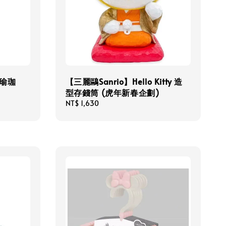
 瑜珈
【三麗鷗Sanrio】Hello Kitty 造
型存錢筒 (虎年新春企劃)
Regular
NT$ 1,630
price