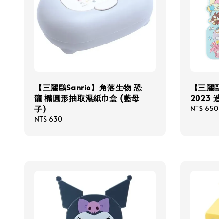
【三麗鷗Sanrio】角落生物 恐
【三麗鷗S
龍 橢圓形抽取濕紙巾盒 (藍母
2023
子)
Regular
NT$ 650
price
Regular
NT$ 630
price