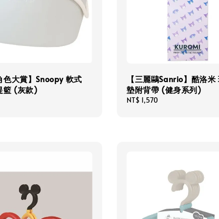
色大賞】Snoopy 軟式
【三麗鷗Sanrio】酷洛米
籃 (灰款)
墊附背帶 (健身系列)
Regular
NT$ 1,570
price