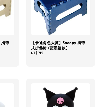
 攜帶
【卡通角色大賞】Snoopy 攜帶
式折疊椅 (藍墨鏡款)
Regular
NT$ 715
price