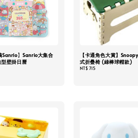
anrio】Sanrio大集合
【卡通角色大賞】Snoopy
 造型壁掛日曆
式折疊椅 (綠棒球帽款)
Regular
NT$ 715
price