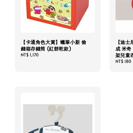
【卡通角色大賞】蠟筆小新 偷
【迪士尼
錢箱存錢筒 (紅餅乾款)
成 米奇
架兒童
Regular
NT$ 1,170
price
Regular
NT$ 180
price