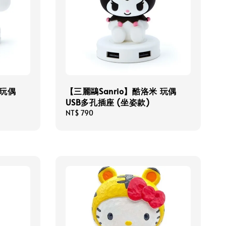
 玩偶
【三麗鷗Sanrio】酷洛米 玩偶
USB多孔插座 (坐姿款)
Regular
NT$ 790
price