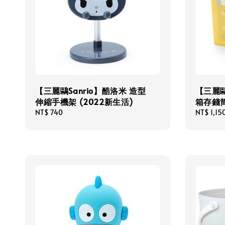
【三麗鷗Sanrio】酷洛米 造型
【三麗鷗
伸縮手機架 (2022新生活)
箱存錢筒
Regular
NT$ 740
Regular
NT$ 1,15
price
price