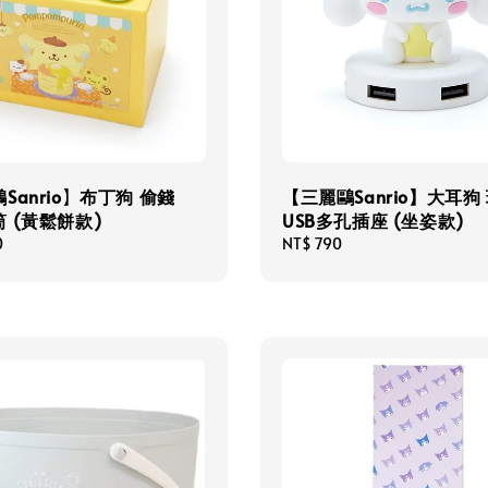
Sanrio】布丁狗 偷錢
【三麗鷗Sanrio】大耳狗
 (黃鬆餅款)
USB多孔插座 (坐姿款)
0
Regular
NT$ 790
price