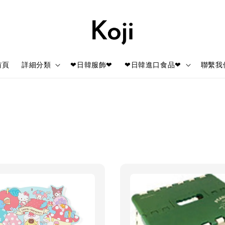
首頁
詳細分類
❤日韓服飾❤
❤日韓進口食品❤
聯繫我