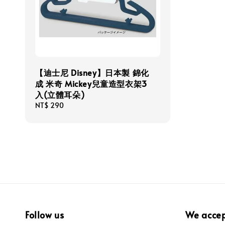
【迪士尼 Disney】日本製 錦化
成 米奇 Mickey兒童造型衣架3
入(立體耳朵)
Regular
NT$ 290
price
Follow us
We acce