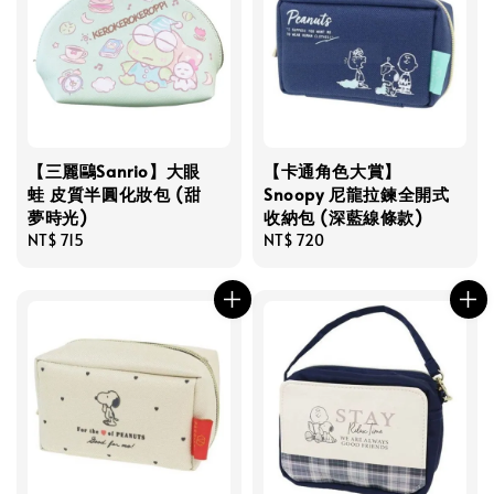
【三麗鷗Sanrio】大眼
【卡通角色大賞】
蛙 皮質半圓化妝包 (甜
Snoopy 尼龍拉鍊全開式
夢時光)
收納包 (深藍線條款)
Regular
NT$ 715
Regular
NT$ 720
price
price