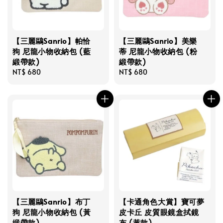
【三麗鷗Sanrio】帕恰
【三麗鷗Sanrio】美樂
狗 尼龍小物收納包 (藍
蒂 尼龍小物收納包 (粉
緞帶款)
緞帶款)
Regular
NT$ 680
Regular
NT$ 680
price
price
【三麗鷗Sanrio】布丁
【卡通角色大賞】寶可夢
狗 尼龍小物收納包 (黃
皮卡丘 皮質眼鏡盒拭鏡
緞帶款)
布 (黃款)