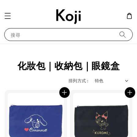
搜尋
化妝包｜收納包｜眼鏡盒
排列方式 :