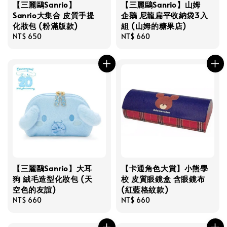
【三麗鷗Sanrio】
【三麗鷗Sanrio】山姆
Sanrio大集合 皮質手提
企鵝 尼龍扁平收納袋3入
化妝包 (粉滿版款)
組 (山姆的糖果店)
Regular
NT$ 650
Regular
NT$ 660
price
price
【三麗鷗Sanrio】大耳
【卡通角色大賞】小熊學
狗 絨毛造型化妝包 (天
校 皮質眼鏡盒 含眼鏡布
空色的友誼)
(紅藍格紋款)
Regular
NT$ 660
Regular
NT$ 660
price
price