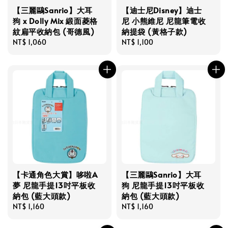
【三麗鷗Sanrio】大耳
【迪士尼Disney】迪士
狗 x Dolly Mix 緞面菱格
尼 小熊維尼 尼龍筆電收
紋扁平收納包 (哥德風)
納提袋 (黃格子款)
Regular
NT$ 1,060
Regular
NT$ 1,100
price
price
【卡通角色大賞】哆啦A
【三麗鷗Sanrio】大耳
夢 尼龍手提13吋平板收
狗 尼龍手提13吋平板收
納包 (藍大頭款)
納包 (藍大頭款)
Regular
NT$ 1,160
Regular
NT$ 1,160
price
price