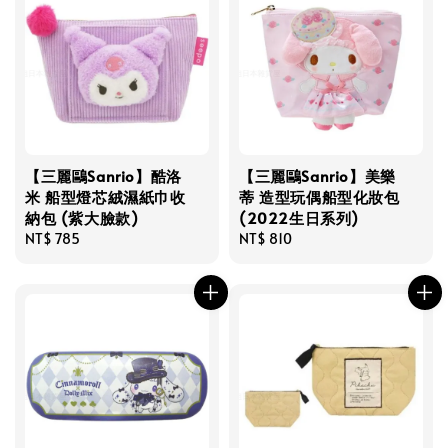
【三麗鷗Sanrio】酷洛
【三麗鷗Sanrio】美樂
米 船型燈芯絨濕紙巾收
蒂 造型玩偶船型化妝包
納包 (紫大臉款)
(2022生日系列)
Regular
NT$ 785
Regular
NT$ 810
price
price