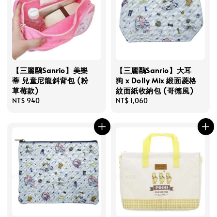
【三麗鷗Sanrio】美樂
【三麗鷗Sanrio】大耳
蒂 兒童尼龍斜背包 (粉
狗 x Dolly Mix 緞面菱格
草莓款)
紋面紙收納包 (哥德風)
Regular
NT$ 940
Regular
NT$ 1,060
price
price