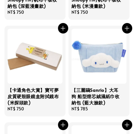
納包 (深藍漫畫款)
納包 (米漫畫款)
Regular
NT$ 750
Regular
NT$ 750
price
price
【卡通角色大賞】寶可夢
【三麗鷗Sanrio】大耳
皮質硬殼眼鏡盒附拭鏡布
狗 船型燈芯絨濕紙巾收
(米探頭款)
納包 (藍大臉款)
Regular
NT$ 750
Regular
NT$ 785
price
price