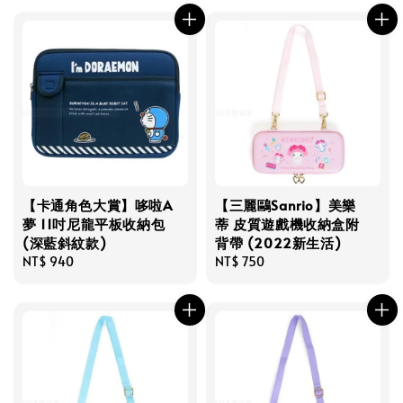
【卡通角色大賞】哆啦A
【三麗鷗Sanrio】美樂
夢 11吋尼龍平板收納包
蒂 皮質遊戲機收納盒附
(深藍斜紋款)
背帶 (2022新生活)
Regular
NT$ 940
Regular
NT$ 750
price
price