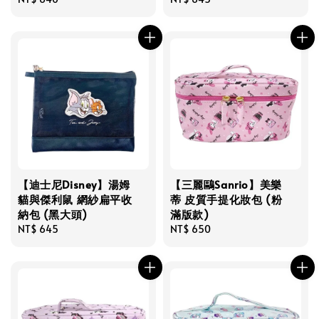
price
price
【迪士尼Disney】湯姆
【三麗鷗Sanrio】美樂
貓與傑利鼠 網紗扁平收
蒂 皮質手提化妝包 (粉
納包 (黑大頭)
滿版款)
Regular
NT$ 645
Regular
NT$ 650
price
price