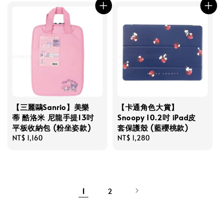
【三麗鷗Sanrio】美樂
【卡通角色大賞】
蒂 酷洛米 尼龍手提13吋
Snoopy 10.2吋 iPad皮
平板收納包 (粉坐姿款)
套保護殼 (藍櫻桃款)
Regular
NT$ 1,160
Regular
NT$ 1,280
price
price
1
2