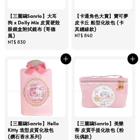
【三麗鷗Sanrio】大耳
【卡通角色大賞】寶可夢
狗 x Dolly Mix 皮質硬殼
皮卡丘 船型化妝包 (卡
眼鏡盒附拭鏡布 (哥德
其縫線款)
風)
Regular
NT$ 840
Regular
NT$ 830
price
price
【三麗鷗Sanrio】Hello
【三麗鷗Sanrio】美樂
Kitty 造型皮質化妝包
蒂 皮質手提化妝包 (粉
(鑽石香水系列)
玩偶款)