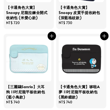
【卡通角色大賞】
【卡通角色大賞】
Snoopy 尼龍拉鍊全開式
Snoopy 皮質手提收納包
收納包 (米愛心款)
(深藍格紋款)
Regular
NT$ 720
Regular
NT$ 730
price
price
【三麗鷗Sanrio】大耳
【卡通角色大賞】哆啦A
狗 11吋尼龍平板收納包
夢 11吋尼龍平板收納包
(藍小鳥款)
(黑鈴鐺款)
Regular
NT$ 740
Regular
NT$ 740
price
price