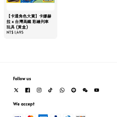
【卡通角色大賞】卡娜赫
拉 x 台灣高鐵 彩繪列車
玩具 (黃盒)
Regular
NT$ 1,495
price
Follow us
We accept