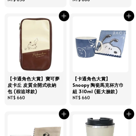
price
price
【卡通角色大賞】寶可夢
【卡通角色大賞】
皮卡丘 皮質全開式收納
Snoopy 陶瓷馬克杯方巾
包 (棕追球款)
組 310ml (藍大臉款)
Regular
NT$ 660
Regular
NT$ 660
price
price