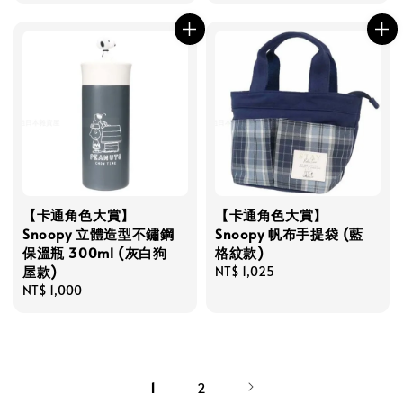
【卡通角色大賞】
【卡通角色大賞】
Snoopy 立體造型不鏽鋼
Snoopy 帆布手提袋 (藍
保溫瓶 300ml (灰白狗
格紋款)
屋款)
Regular
NT$ 1,025
Regular
NT$ 1,000
price
price
1
2