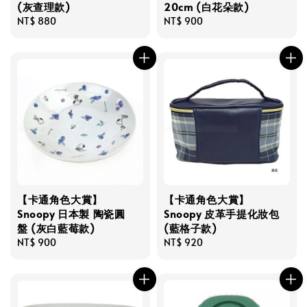
(灰查理款)
20cm (白花朵款)
Regular
NT$ 880
Regular
NT$ 900
price
price
【卡通角色大賞】
【卡通角色大賞】
Snoopy 日本製 陶瓷圓
Snoopy 皮革手提化妝包
盤 (灰白藍莓款)
(藍格子款)
Regular
NT$ 900
Regular
NT$ 920
price
price