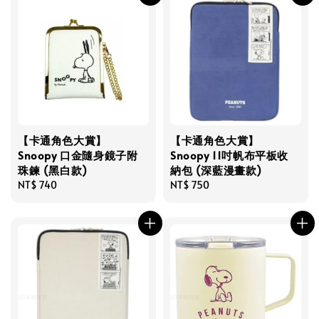
【卡通角色大賞】
【卡通角色大賞】
Snoopy 口金隨身鏡子附
Snoopy 11吋帆布平板收
珠鍊 (黑白款)
納包 (深藍漫畫款)
Regular
NT$ 740
Regular
NT$ 750
price
price