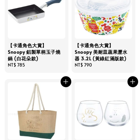
【卡通角色大賞】
【卡通角色大賞】
Snoopy 鋁製單柄玉子燒
Snoopy 美耐皿蔬果瀝水
鍋 (白花朵款)
器 3.2L (黃綠紅滿版款)
Regular
NT$ 785
Regular
NT$ 790
price
price