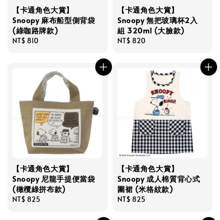
【卡通角色大賞】
【卡通角色大賞】
Snoopy 麻布船型側背袋
Snoopy 無把玻璃杯2入
(綠咖路牌款)
組 320ml (大臉款)
Regular
NT$ 810
Regular
NT$ 820
price
price
【卡通角色大賞】
【卡通角色大賞】
Snoopy 尼龍手提便當袋
Snoopy 成人棉質背心式
(橄欖綠拼布款)
圍裙 (米格紋款)
Regular
NT$ 825
Regular
NT$ 825
price
price