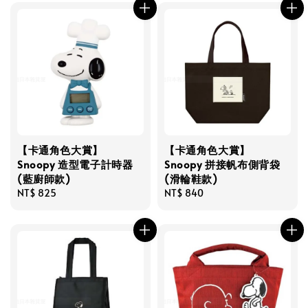
【卡通角色大賞】
【卡通角色大賞】
Snoopy 造型電子計時器
Snoopy 拼接帆布側背袋
(藍廚師款)
(滑輪鞋款)
Regular
NT$ 825
Regular
NT$ 840
price
price