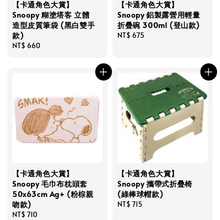
【卡通角色大賞】
【卡通角色大賞】
Snoopy 糊塗塔客 立體
Snoopy 鋁製露營用輕量
造型皮質筆袋 (黑白雙手
折疊碗 300ml (登山款)
款)
Regular
NT$ 675
Regular
NT$ 660
price
price
【卡通角色大賞】
【卡通角色大賞】
Snoopy 毛巾布枕頭套
Snoopy 攜帶式折疊椅
50x63cm Ag+ (粉棕親
(綠棒球帽款)
吻款)
Regular
NT$ 715
Regular
NT$ 710
price