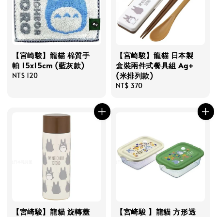
【宮崎駿】龍貓 棉質手
【宮崎駿】龍貓 日本製
帕 15x15cm (藍灰款)
盒裝兩件式餐具組 Ag+
(米排列款)
Regular
NT$ 120
price
Regular
NT$ 370
price
【宮崎駿】龍貓 旋轉蓋
【宮崎駿 】龍貓 方形透