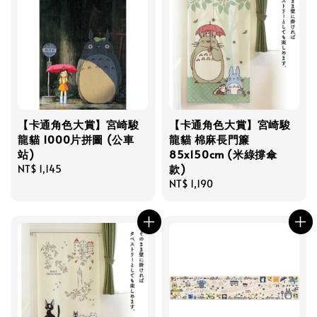
【卡通角色大賞】宮崎駿
【卡通角色大賞】宮崎駿
龍貓 1000片拼圖 (公車
龍貓 棉麻長門簾
站)
85x150cm (米綠撐傘
款)
Regular
NT$ 1,145
price
Regular
NT$ 1,190
price