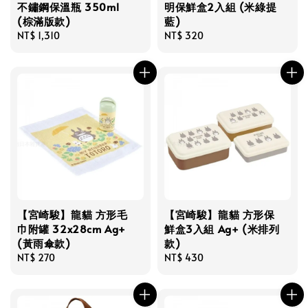
不鏽鋼保溫瓶 350ml
明保鮮盒2入組 (米綠提
(棕滿版款)
藍)
Regular
NT$ 1,310
Regular
NT$ 320
price
price
【宮崎駿】龍貓 方形毛
【宮崎駿】龍貓 方形保
巾附罐 32x28cm Ag+
鮮盒3入組 Ag+ (米排列
(黃雨傘款)
款)
Regular
NT$ 270
Regular
NT$ 430
price
price