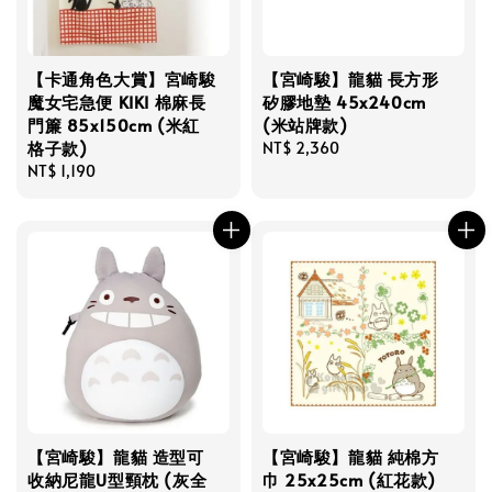
【卡通角色大賞】宮崎駿
【宮崎駿】龍貓 長方形
魔女宅急便 KIKI 棉麻長
矽膠地墊 45x240cm
門簾 85x150cm (米紅
(米站牌款)
格子款)
Regular
NT$ 2,360
Regular
NT$ 1,190
price
price
【宮崎駿】龍貓 造型可
【宮崎駿】龍貓 純棉方
收納尼龍U型頸枕 (灰全
巾 25x25cm (紅花款)