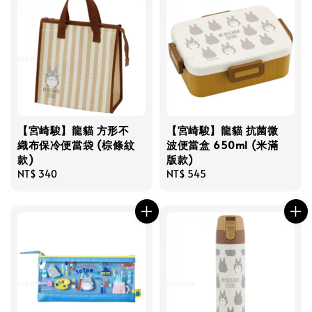
【宮崎駿】龍貓 方形不
【宮崎駿】龍貓 抗菌微
織布保冷便當袋 (棕條紋
波便當盒 650ml (米滿
款)
版款)
Regular
NT$ 340
Regular
NT$ 545
price
price