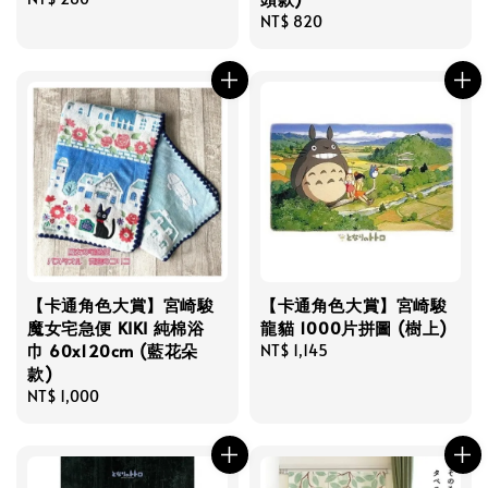
price
Regular
NT$ 820
price
【卡通角色大賞】宮崎駿
【卡通角色大賞】宮崎駿
魔女宅急便 KIKI 純棉浴
龍貓 1000片拼圖 (樹上)
巾 60x120cm (藍花朵
Regular
NT$ 1,145
款)
price
Regular
NT$ 1,000
price