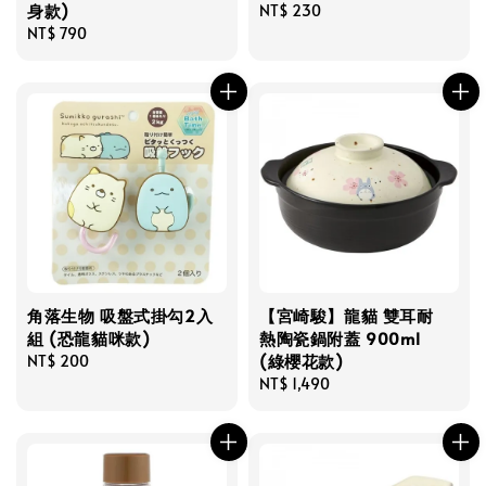
身款)
Regular
NT$ 230
Regular
NT$ 790
price
price
角落生物 吸盤式掛勾2入
【宮崎駿】龍貓 雙耳耐
組 (恐龍貓咪款)
熱陶瓷鍋附蓋 900ml
(綠櫻花款)
Regular
NT$ 200
price
Regular
NT$ 1,490
price