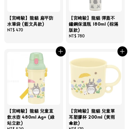
【宮崎駿】龍貓 扁平防
【宮崎駿】龍貓 彈蓋不
水筆袋 (藍文具款)
鏽鋼保溫瓶 180ml (棕滿
版款)
Regular
NT$ 470
price
Regular
NT$ 780
price
【宮崎駿】龍貓 兒童直
【宮崎駿】龍貓 兒童單
飲水壺 480ml Ag+ (綠
耳塑膠杯 200ml (黃雨
站立款)
傘款)
Regular
NT$ 520
Regular
NT$ 170