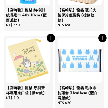
【宮崎駿】龍貓 純棉割
【宮崎駿】龍貓 硬式支
絨長毛巾 40x110cm (藍
架保冷便當袋 (棕條紋
西瓜款)
款)
Regular
NT$ 330
Regular
NT$ 490
price
price
【宮崎駿】龍貓 牙刷牙
【宮崎駿】龍貓 毛巾布
杯專用束口袋 (撐傘款)
枕頭套 34x64cm (藍白
滿版款)
Regular
NT$ 210
price
Regular
NT$ 620
price