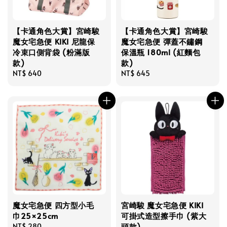
【卡通角色大賞】宮崎駿
【卡通角色大賞】宮崎駿
魔女宅急便 KIKI 尼龍保
魔女宅急便 彈蓋不鏽鋼
冷束口側背袋 (粉滿版
保溫瓶 180ml (紅麵包
款)
款)
Regular
NT$ 640
Regular
NT$ 645
price
price
魔女宅急便 四方型小毛
宮崎駿 魔女宅急便 KIKI
巾25×25cm
可掛式造型擦手巾 (紫大
頭款)
Regular
NT$ 280