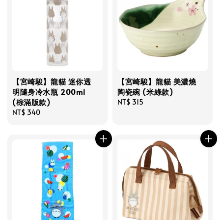
【宮崎駿】龍貓 迷你透
【宮崎駿】龍貓 美濃燒
明隨身冷水瓶 200ml
陶瓷碗 (米綠款)
(棕滿版款)
Regular
NT$ 315
Regular
NT$ 340
price
price