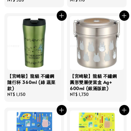
price
price
【宮崎駿】龍貓 不鏽鋼
【宮崎駿】龍貓 不鏽鋼
隨行杯 360ml (綠 蔬菜
圓形雙層便當盒 Ag+
款)
600ml (銀滿版款)
Regular
NT$ 1,150
Regular
NT$ 1,730
price
price