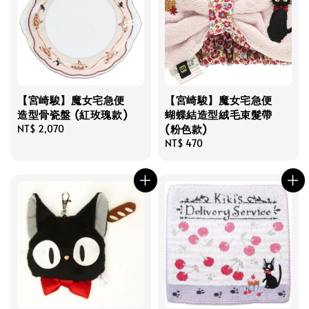
【宮崎駿】魔女宅急便
【宮崎駿】魔女宅急便
造型骨瓷盤 (紅玫瑰款)
蝴蝶結造型絨毛束髮帶
(粉色款)
Regular
NT$ 2,070
price
Regular
NT$ 470
price