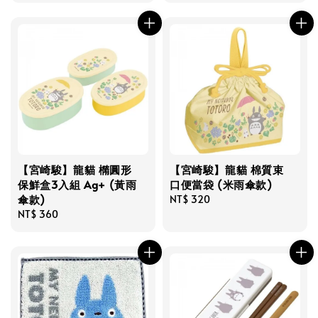
【宮崎駿】龍貓 橢圓形
【宮崎駿】龍貓 棉質束
保鮮盒3入組 Ag+ (黃雨
口便當袋 (米雨傘款)
傘款)
Regular
NT$ 320
Regular
NT$ 360
price
price