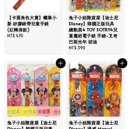
【卡通角色大賞】蠟筆小
兔子小姐雜貨屋【迪士尼
新 矽膠錶帶兒童手錶
Disney】韓國正版玩具
(紅轉身款)
總動員4 TOY SOTRY4兒
童魔術電子錶 手錶-叉奇
Regular
NT$ 470
巴斯光年 胡迪
price
Regular
NT$ 390
price
售完
兔子小姐雜貨屋【迪士尼
兔子小姐雜貨屋【迪士尼
Disney】韓國正版兒童
Disney】漫威 Marvel-