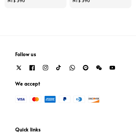
Regular
NT$ 390
Regular
NT$ 390
price
price
Follow us
We accept
Quick links