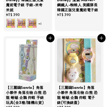
魔術電子錶 手錶-米奇
鋼鐵人-蜘蛛人 美國隊長
米妮
韓國正版兒童魔術電子錶
Regular
NT$ 390
Regular
NT$ 390
price
price
+1
【三麗鷗Sanrio】角落
【三麗鷗Sanrio】角落
小夥伴 角落生物 白熊 恐
小夥伴 角落生物 白熊 恐
龍 蜥蜴 企鵝 炸蝦 手錶
龍 蜥蜴 企鵝 炸蝦 電子
玩具(全3種/隨機出貨)
錶(可換錶蓋)