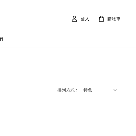
登入
購物車
們
排列方式 :