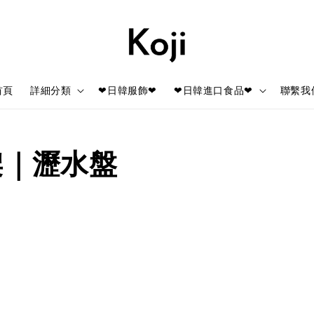
首頁
詳細分類
❤日韓服飾❤
❤日韓進口食品❤
聯繫我
架｜瀝水盤