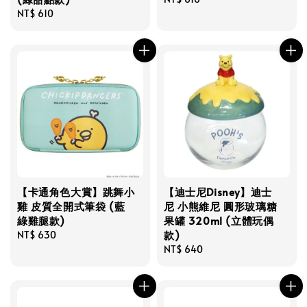
Regular
NT$ 610
price
price
【卡通角色大賞】跳舞小
【迪士尼Disney】迪士
雞 皮質全開式筆袋 (藍
尼 小熊維尼 圓形玻璃糖
綠雞腿款)
果罐 320ml (立體玩偶
款)
Regular
NT$ 630
price
Regular
NT$ 640
price