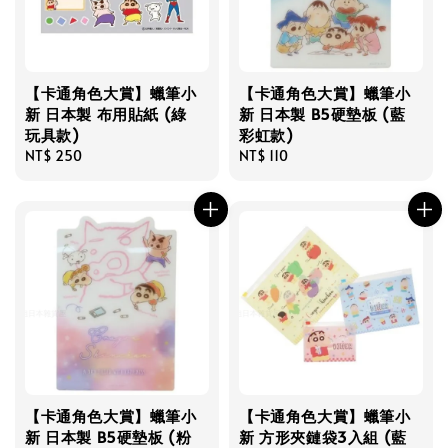
【卡通角色大賞】蠟筆小
【卡通角色大賞】蠟筆小
新 日本製 布用貼紙 (綠
新 日本製 B5硬墊板 (藍
玩具款)
彩虹款)
Regular
NT$ 250
Regular
NT$ 110
price
price
【卡通角色大賞】蠟筆小
【卡通角色大賞】蠟筆小
新 日本製 B5硬墊板 (粉
新 方形夾鏈袋3入組 (藍