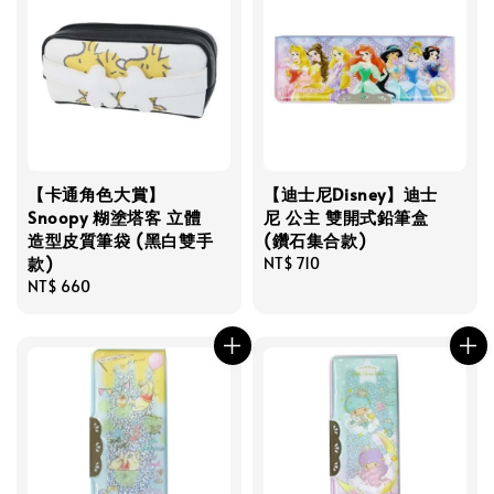
【卡通角色大賞】
【迪士尼Disney】迪士
Snoopy 糊塗塔客 立體
尼 公主 雙開式鉛筆盒
造型皮質筆袋 (黑白雙手
(鑽石集合款)
款)
Regular
NT$ 710
Regular
NT$ 660
price
price