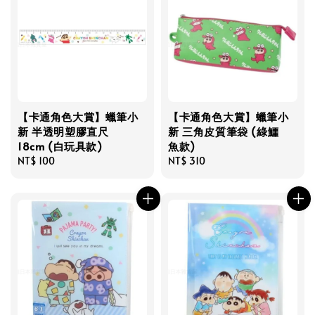
【卡通角色大賞】蠟筆小
【卡通角色大賞】蠟筆小
新 半透明塑膠直尺
新 三角皮質筆袋 (綠鱷
18cm (白玩具款)
魚款)
Regular
NT$ 100
Regular
NT$ 310
price
price