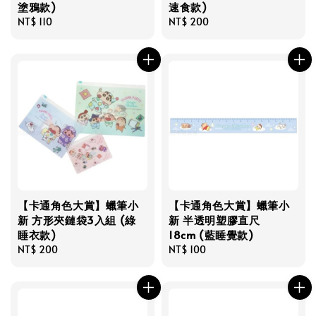
塗鴉款)
速食款)
Regular
NT$ 110
Regular
NT$ 200
price
price
【卡通角色大賞】蠟筆小
【卡通角色大賞】蠟筆小
新 方形夾鏈袋3入組 (綠
新 半透明塑膠直尺
睡衣款)
18cm (藍睡覺款)
Regular
NT$ 200
Regular
NT$ 100
price
price