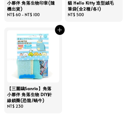
小夥伴 角落生物印章(隨
貓 Hello Kitty 造型絨毛
機出貨)
筆袋(全2種/各1)
Regular
NT$ 60
-
NT$ 100
Regular
NT$ 500
price
price
【三麗鷗Sanrio】角落
小夥伴 角落生物 DIY針
線鎖圈(恐龍/蝸牛)
Regular
NT$ 230
price