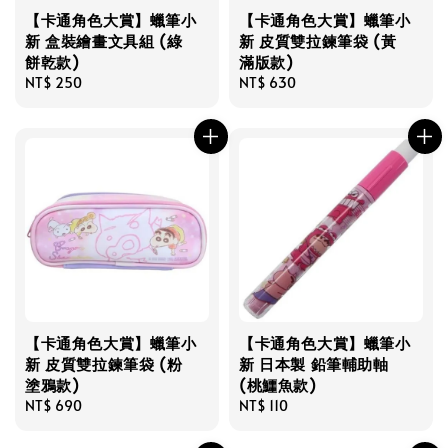
【卡通角色大賞】蠟筆小
【卡通角色大賞】蠟筆小
新 盒裝繪畫文具組 (綠
新 皮質雙拉鍊筆袋 (黃
餅乾款)
滿版款)
Regular
NT$ 250
Regular
NT$ 630
price
price
【卡通角色大賞】蠟筆小
【卡通角色大賞】蠟筆小
新 皮質雙拉鍊筆袋 (粉
新 日本製 鉛筆輔助軸
塗鴉款)
(桃鱷魚款)
Regular
NT$ 690
Regular
NT$ 110
price
price