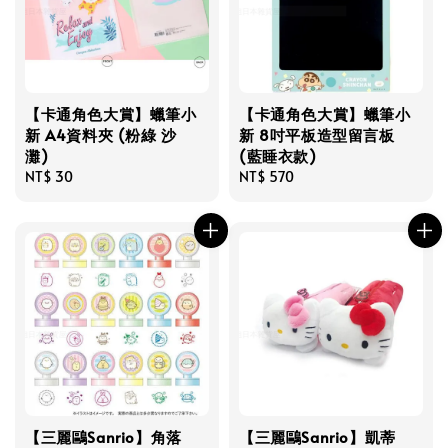
【卡通角色大賞】蠟筆小
【卡通角色大賞】蠟筆小
新 A4資料夾 (粉綠 沙
新 8吋平板造型留言板
灘)
(藍睡衣款)
Regular
NT$ 30
Regular
NT$ 570
price
price
【三麗鷗Sanrio】角落
【三麗鷗Sanrio】凱蒂