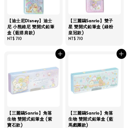
【迪士尼Disney】迪士
【三麗鷗Sanrio】雙子
尼 小熊維尼 雙開式鉛筆
星 雙開式鉛筆盒 (綠粉
盒 (藍搭肩款)
皇冠款)
Regular
NT$ 710
Regular
NT$ 710
price
price
【三麗鷗Sanrio】角落
【三麗鷗Sanrio】角落
生物 雙開式鉛筆盒 (紫
生物 雙開式鉛筆盒 (藍
寶石款)
馬戲團款)