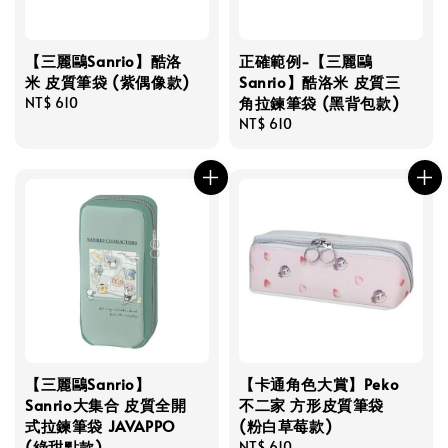
【三麗鷗Sanrio】酷洛
正確範例-【三麗鷗
米 皮質筆袋 (紫偶像款)
Sanrio】酷洛米 皮質三
角拉鍊筆袋 (黑背包款)
Regular
NT$ 610
price
Regular
NT$ 610
price
【三麗鷗Sanrio】
【卡通角色大賞】Peko
Sanrio大集合 皮質全開
不二家 方形皮質筆袋
式拉鍊筆袋 JAVAPPO
(粉白草莓款)
(綠甜點款)
Regular
NT$ 610