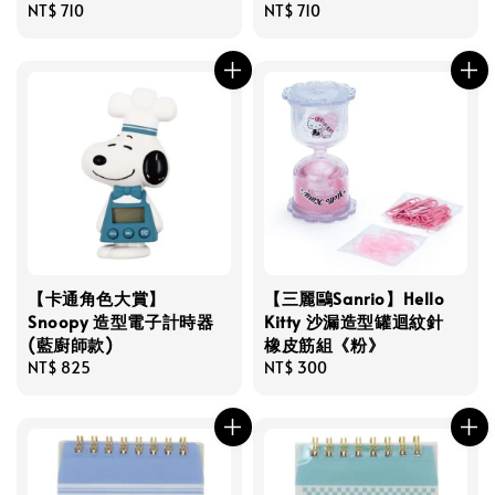
Regular
NT$ 710
Regular
NT$ 710
price
price
【卡通角色大賞】
【三麗鷗Sanrio】Hello
Snoopy 造型電子計時器
Kitty 沙漏造型罐迴紋針
(藍廚師款)
橡皮筋組《粉》
Regular
NT$ 825
Regular
NT$ 300
price
price