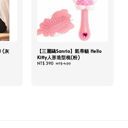
 (灰
【三麗鷗Sanrio】凱蒂貓 Hello
Kitty人形造型梳(粉)
Sale
NT$ 390
Regular
NT$ 420
price
price