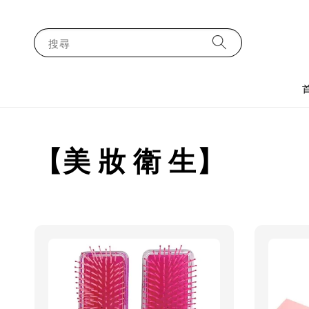
搜尋
【美 妝 衛 生】