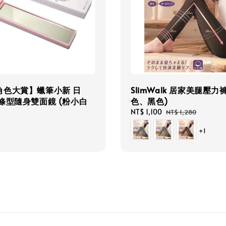
角色大賞】蠟筆小新 日
SlimWalk 居家美腿壓力褲
條型隨身雙面鏡 (粉小白
色、黑色)
Sale
NT$ 1,100
Regular
NT$ 1,280
price
price
+1