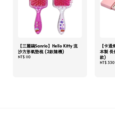
【三麗鷗Sanrio】Hello Kitty 流
【卡通
沙方形氣墊梳 (2款隨機)
本製 長
款)
Regular
NT$ 110
price
Regular
NT$ 330
price