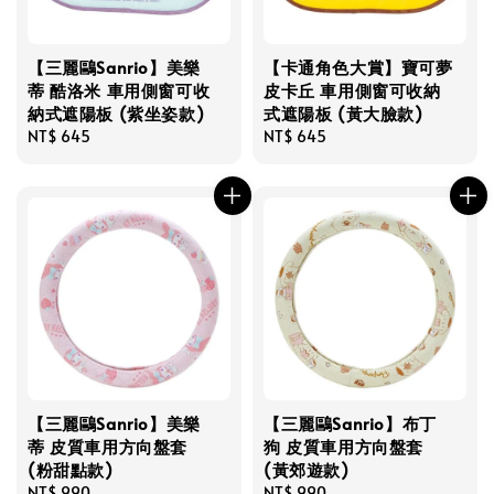
【三麗鷗Sanrio】美樂
【卡通角色大賞】寶可夢
蒂 酷洛米 車用側窗可收
皮卡丘 車用側窗可收納
納式遮陽板 (紫坐姿款)
式遮陽板 (黃大臉款)
Regular
NT$ 645
Regular
NT$ 645
price
price
【三麗鷗Sanrio】美樂
【三麗鷗Sanrio】布丁
蒂 皮質車用方向盤套
狗 皮質車用方向盤套
(粉甜點款)
(黃郊遊款)
Regular
NT$ 990
Regular
NT$ 990