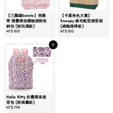
【三麗鷗Sanrio】美樂
【卡通角色大賞】
蒂 摺疊環保購物袋附收
Snoopy 麻布船型側背袋
納包 (粉玩偶款)
(綠咖路牌款)
Regular
NT$ 810
Regular
NT$ 810
price
price
Hello Kitty 折疊環保後
背包 (粉插圖款)
Regular
NT$ 790
price