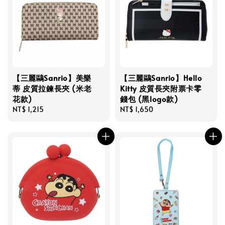
【三麗鷗Sanrio】美樂
【三麗鷗Sanrio】Hello
蒂 皮質拉鍊長夾 (米老
Kitty 皮質長夾附票卡零
花款)
錢包 (黑logo款)
Regular
NT$ 1,215
Regular
NT$ 1,650
price
price