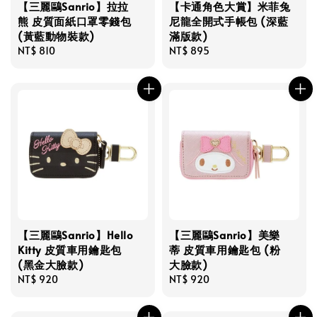
【三麗鷗Sanrio】拉拉
【卡通角色大賞】米菲兔
熊 皮質面紙口罩零錢包
尼龍全開式手帳包 (深藍
(黃藍動物裝款)
滿版款)
Regular
NT$ 810
Regular
NT$ 895
price
price
【三麗鷗Sanrio】Hello
【三麗鷗Sanrio】美樂
Kitty 皮質車用鑰匙包
蒂 皮質車用鑰匙包 (粉
(黑金大臉款)
大臉款)
Regular
NT$ 920
Regular
NT$ 920
price
price