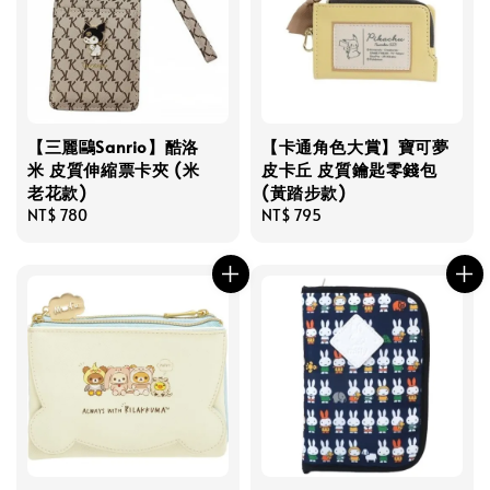
【三麗鷗Sanrio】酷洛
【卡通角色大賞】寶可夢
米 皮質伸縮票卡夾 (米
皮卡丘 皮質鑰匙零錢包
老花款)
(黃踏步款)
Regular
NT$ 780
Regular
NT$ 795
price
price