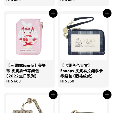
price
price
【三麗鷗Sanrio】美樂
【卡通角色大賞】
蒂 皮質票卡零錢包
Snoopy 皮質易拉釦票卡
(2022生日系列)
零錢包 (藍格紋款)
Regular
NT$ 680
Regular
NT$ 730
price
price