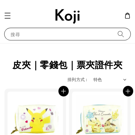
搜尋
皮夾｜零錢包｜票夾證件夾
排列方式 :