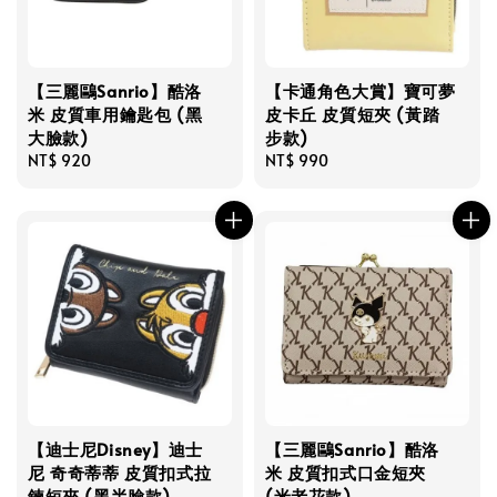
【三麗鷗Sanrio】酷洛
【卡通角色大賞】寶可夢
米 皮質車用鑰匙包 (黑
皮卡丘 皮質短夾 (黃踏
大臉款)
步款)
Regular
NT$ 920
Regular
NT$ 990
price
price
【迪士尼Disney】迪士
【三麗鷗Sanrio】酷洛
尼 奇奇蒂蒂 皮質扣式拉
米 皮質扣式口金短夾
鍊短夾 (黑半臉款)
(米老花款)