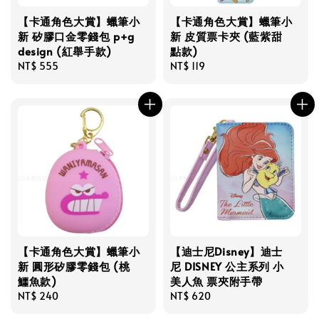
【卡通角色大賞】蠟筆小
【卡通角色大賞】蠟筆小
新 矽膠口金零錢包 p+g
新 皮質票卡夾 (藍紫甜
design (紅舉手款)
點款)
Regular
NT$ 555
Regular
NT$ 119
price
price
【卡通角色大賞】蠟筆小
【迪士尼Disney】迪士
新 圓形矽膠零錢包 (桃
尼 DISNEY 公主系列 小
鱷魚款)
美人魚 票夾附手帶
Regular
NT$ 240
Regular
NT$ 620
price
price