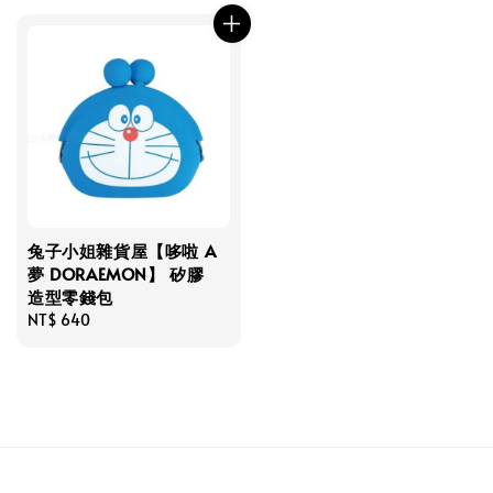
兔子小姐雜貨屋【哆啦 A
夢 DORAEMON】 矽膠
造型零錢包
Regular
NT$ 640
price