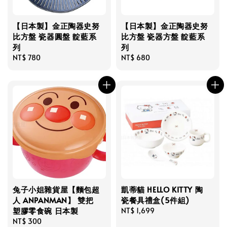
【日本製】金正陶器史努
【日本製】金正陶器史努
比方盤 瓷器圓盤 靛藍系
比方盤 瓷器方盤 靛藍系
列
列
Regular
NT$ 780
Regular
NT$ 680
price
price
兔子小姐雜貨屋【麵包超
凱蒂貓 HELLO KITTY 陶
人 ANPANMAN】 雙把
瓷餐具禮盒(5件組)
塑膠零食碗 日本製
Regular
NT$ 1,699
Regular
NT$ 300
price