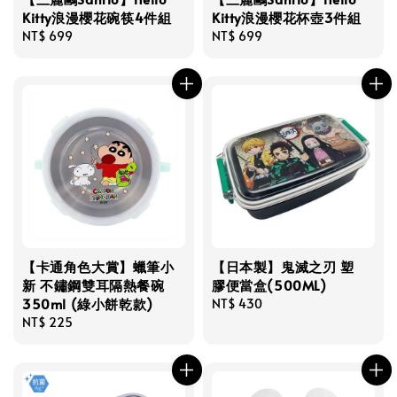
Kitty浪漫櫻花碗筷4件組
Kitty浪漫櫻花杯壺3件組
Regular
NT$ 699
Regular
NT$ 699
price
price
【卡通角色大賞】蠟筆小
【日本製】鬼滅之刃 塑
新 不鏽鋼雙耳隔熱餐碗
膠便當盒(500ML)
350ml (綠小餅乾款)
Regular
NT$ 430
Regular
NT$ 225
price
price