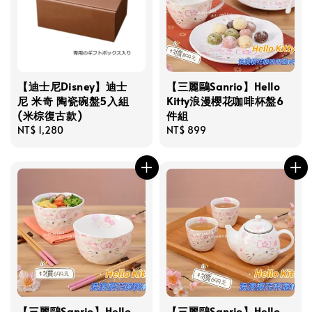
【迪士尼Disney】迪士
【三麗鷗Sanrio】Hello
尼 米奇 陶瓷碗盤5入組
Kitty浪漫櫻花咖啡杯盤6
(米棕復古款)
件組
Regular
NT$ 1,280
Regular
NT$ 899
price
price
【三麗鷗Sanrio】Hello
【三麗鷗Sanrio】Hello