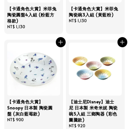
【卡通角色大賞】米菲兔
【卡通角色大賞】米菲兔
陶瓷圓盤4入組 (粉藍方
陶瓷碗3入組 (黃藍粉)
格款)
Regular
NT$ 1,130
Regular
NT$ 1,130
price
price
【卡通角色大賞】
【迪士尼Disney】迪士
Snoopy 日本製 陶瓷圓
尼 日本製 米奇米妮 陶瓷
盤 (灰白藍莓款)
碗5入組 三鄉陶器 (彩色
圖騰款)
Regular
NT$ 900
price
Regular
NT$ 920