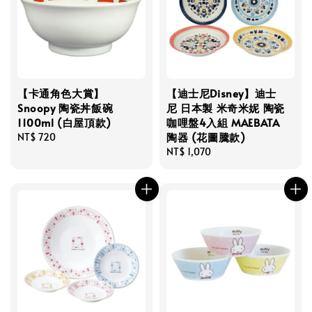
【卡通角色大賞】
【迪士尼Disney】迪士
Snoopy 陶瓷丼飯碗
尼 日本製 米奇米妮 陶瓷
1100ml (白屋頂款)
咖哩盤4入組 MAEBATA
陶器 (花圖騰款)
Regular
NT$ 720
price
Regular
NT$ 1,070
price