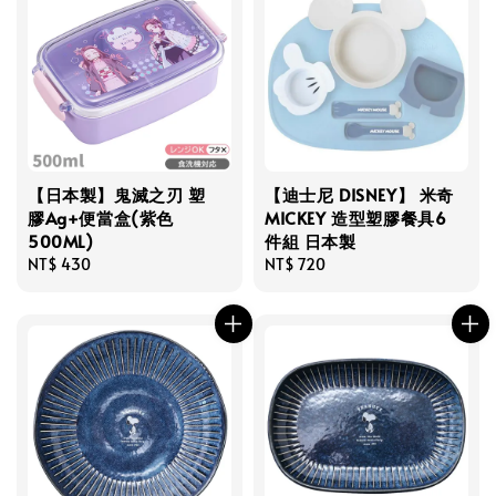
【日本製】鬼滅之刃 塑
【迪士尼 DISNEY】 米奇
膠Ag+便當盒(紫色
MICKEY 造型塑膠餐具6
500ML)
件組 日本製
Regular
NT$ 430
Regular
NT$ 720
price
price