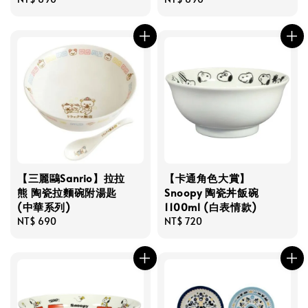
price
price
【三麗鷗Sanrio】拉拉
【卡通角色大賞】
熊 陶瓷拉麵碗附湯匙
Snoopy 陶瓷丼飯碗
(中華系列)
1100ml (白表情款)
Regular
NT$ 690
Regular
NT$ 720
price
price