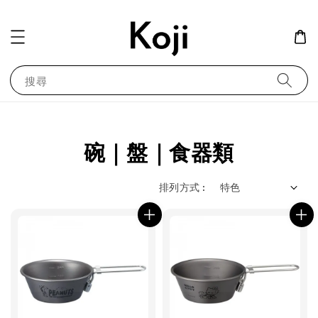
搜尋
碗｜盤｜食器類
排列方式 :