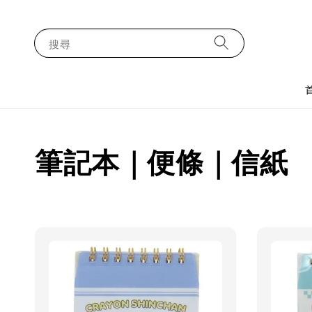
搜尋
筆記本｜便條｜信紙