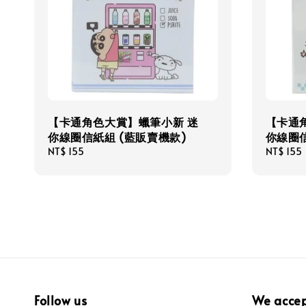
【卡通角色大賞】蠟筆小新 迷
【卡通
你線圈信紙組 (藍販賣機款)
你線圈信
Regular
NT$ 155
Regular
NT$ 155
price
price
Follow us
We acce