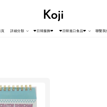
首頁
詳細分類
❤日韓服飾❤
❤日韓進口食品❤
聯繫我