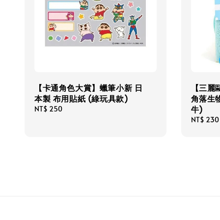
【卡通角色大賞】蠟筆小新 日
【三麗鷗
本製 布用貼紙 (綠玩具款)
角落生物
牛)
Regular
NT$ 250
price
Regular
NT$ 230
price