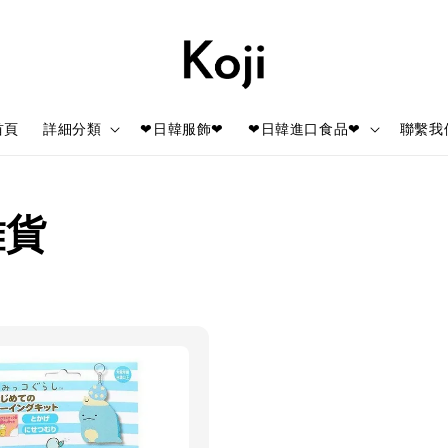
首頁
詳細分類
❤日韓服飾❤
❤日韓進口食品❤
聯繫我
雜貨