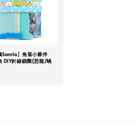
Sanrio】角落小夥伴
 DIY針線鎖圈(恐龍/蝸