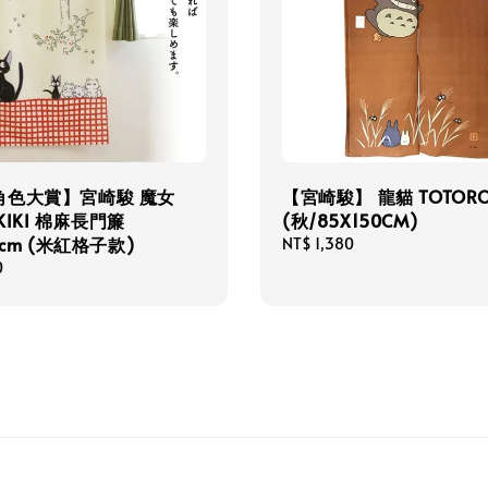
角色大賞】宮崎駿 魔女
【宮崎駿】 龍貓 TOTOR
KIKI 棉麻長門簾
(秋/85X150CM)
0cm (米紅格子款)
Regular
NT$ 1,380
price
0