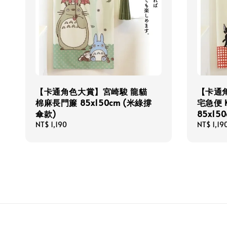
【卡通角色大賞】宮崎駿 龍貓
【卡通
棉麻長門簾 85x150cm (米綠撐
宅急便 
傘款)
85x15
Regular
NT$ 1,190
Regular
NT$ 1,19
price
price