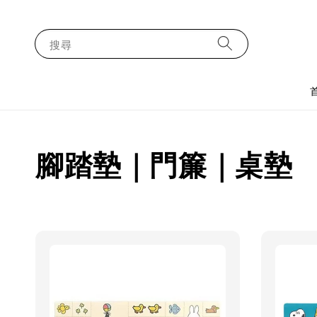
搜尋
腳踏墊｜門簾｜桌墊