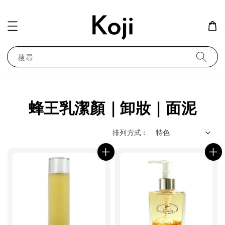
搜尋
蜂王乳潔顏｜卸妝｜面泥
排列方式 :