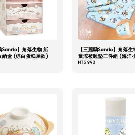
Sanrio】角落生物 紙
【三麗鷗Sanrio】角落生
納盒 (棕白蛋糕屋款)
童涼被睡墊三件組 (海洋
Regular
NT$ 990
price