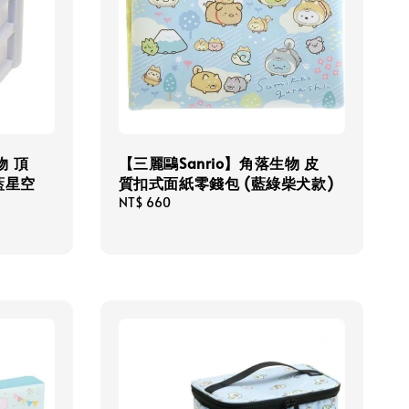
物 頂
【三麗鷗Sanrio】角落生物 皮
藍星空
質扣式面紙零錢包 (藍綠柴犬款)
Regular
NT$ 660
price