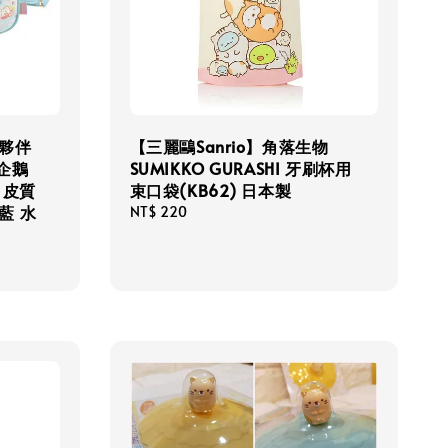
小夥伴
【三麗鷗Sanrio】角落生物
 企鵝
SUMIKKO GURASHI 牙刷杯用
 皮質
束口袋(KB62) 日本製
藍 水
Regular
NT$ 220
price