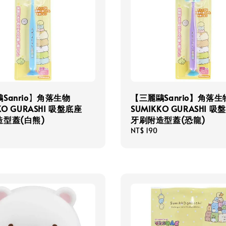
Sanrio】角落生物
【三麗鷗Sanrio】角落生
KO GURASHI 吸盤底座
SUMIKKO GURASHI 吸
型蓋(白熊)
牙刷附造型蓋(恐龍)
Regular
NT$ 190
price