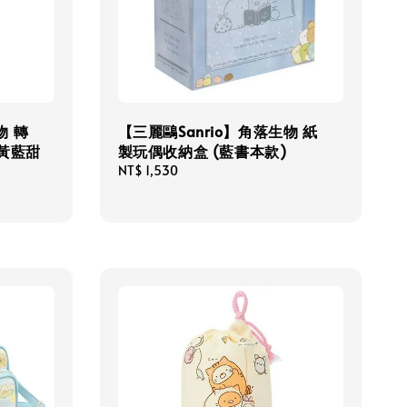
物 轉
【三麗鷗Sanrio】角落生物 紙
(黃藍甜
製玩偶收納盒 (藍書本款)
Regular
NT$ 1,530
price