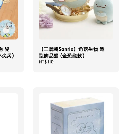
物 兒
【三麗鷗Sanrio】角落生物 造
小尖兵)
型飾品盤 (金恐龍款)
Regular
NT$ 110
price