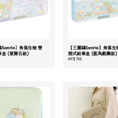
Sanrio】角落生物 雙
【三麗鷗Sanrio】角落生
盒 (紫寶石款)
開式鉛筆盒 (藍馬戲團款)
Regular
NT$ 710
price