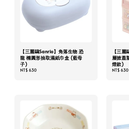
【三麗鷗Sanrio】角落生物 恐
【三麗鷗
龍 橢圓形抽取濕紙巾盒 (藍母
層掀蓋
子)
燈款)
Regular
NT$ 630
Regular
NT$ 630
price
price