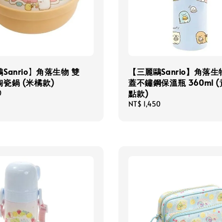
Sanrio】角落生物 雙
【三麗鷗Sanrio】角落生
瓷鍋 (米橘款)
蓋不鏽鋼保溫瓶 360ml 
點款)
0
Regular
NT$ 1,450
price