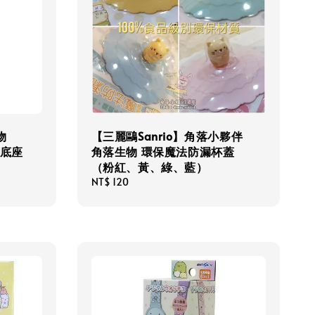
物
【三麗鷗Sanrio】角落小夥伴
盤底座
角落生物 環保魔法防漏杯蓋
（粉紅、黃、綠、藍）
Regular
NT$ 120
price