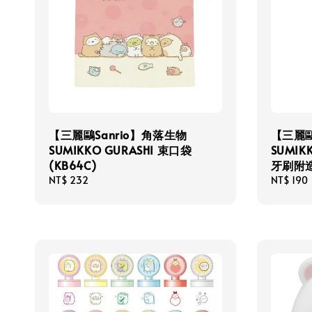
【三麗鷗Sanrio】角落生物
【三麗鷗
SUMIKKO GURASHI 束口袋
SUMIK
(KB64C)
牙刷附造
Regular
NT$ 232
Regular
NT$ 190
price
price