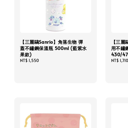
【三麗鷗Sanrio】角落生物 彈
【三麗鷗
蓋不鏽鋼保溫瓶 500ml (藍紫水
用不鏽
果款)
430/4
Regular
NT$ 1,550
Regular
NT$ 1,71
price
price