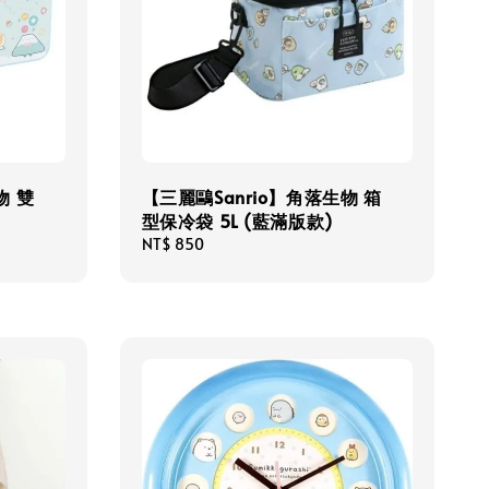
物 雙
【三麗鷗Sanrio】角落生物 箱
型保冷袋 5L (藍滿版款)
Regular
NT$ 850
price