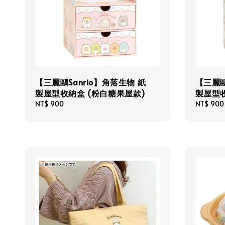
【三麗鷗Sanrio】角落生物 紙
【三麗鷗
製屋型收納盒 (粉白糖果屋款)
製屋型收
Regular
NT$ 900
Regular
NT$ 900
price
price