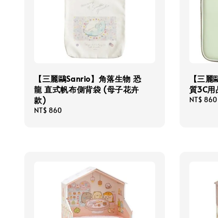
【三麗鷗Sanrio】角落生物 恐
【三麗鷗
龍 直式帆布側背袋 (母子花卉
質3C用
款)
Regular
NT$ 860
price
Regular
NT$ 860
price