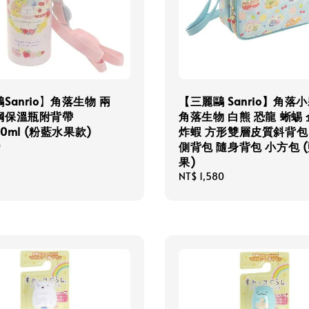
Sanrio】角落生物 兩
【三麗鷗 Sanrio】角落
鋼保溫瓶附背帶
角落生物 白熊 恐龍 蜥蜴
70ml (粉藍水果款)
炸蝦 方形雙層皮質斜背包
側背包 隨身背包 小方包 (
0
果)
Regular
NT$ 1,580
price