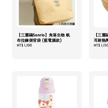
【三麗鷗Sanrio】角落生物 帆
【三麗鷗
布拉鍊側背袋 (藍電腦款)
耳耐熱陶
Regular
NT$ 1,100
Regular
NT$ 1,15
price
price