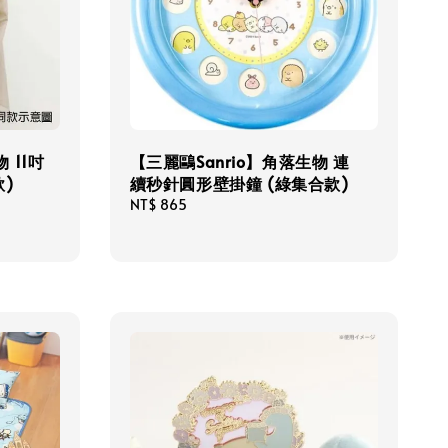
 11吋
【三麗鷗Sanrio】角落生物 連
)
續秒針圓形壁掛鐘 (綠集合款)
Regular
NT$ 865
price