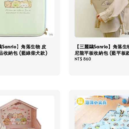
Sanrio】角落生物 皮
【三麗鷗Sanrio】角落生物
品收納包 (藍綠柴犬款)
尼龍平板收納包 (藍平板款
Regular
NT$ 860
price