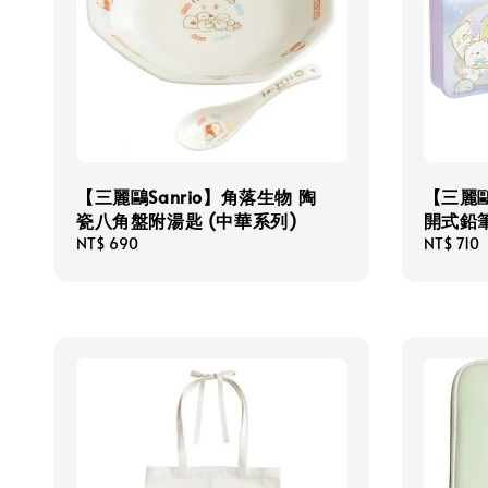
【三麗鷗Sanrio】角落生物 陶
【三麗鷗
瓷八角盤附湯匙 (中華系列)
開式鉛筆
Regular
NT$ 690
Regular
NT$ 710
price
price