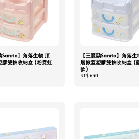
Sanrio】角落生物 頂
【三麗鷗Sanrio】角落生
塑膠雙抽收納盒 (粉霓虹
層掀蓋塑膠雙抽收納盒 (
款)
Regular
NT$ 630
price