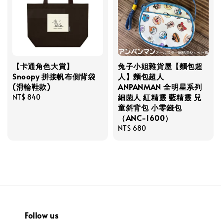
【卡通角色大賞】
兔子小姐雜貨屋【麵包超
Snoopy 拼接帆布側背袋
人】麵包超人
(滑輪鞋款)
ANPANMAN 全明星系列
細菌人 紅精靈 藍精靈 兒
Regular
NT$ 840
童斜背包 小零錢包
price
（ANC-1600）
Regular
NT$ 680
price
Follow us