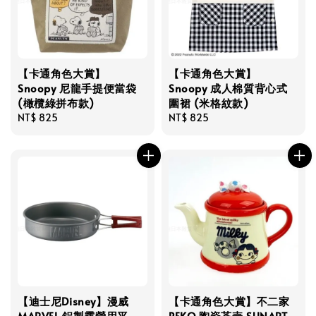
【卡通角色大賞】
【卡通角色大賞】
Snoopy 尼龍手提便當袋
Snoopy 成人棉質背心式
(橄欖綠拼布款)
圍裙 (米格紋款)
Regular
NT$ 825
Regular
NT$ 825
price
price
【迪士尼Disney】漫威
【卡通角色大賞】不二家
MARVEL 鋁製露營用平
PEKO 陶瓷茶壺 SUNART