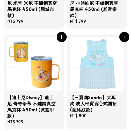
尼 米奇 米尼 不鏽鋼真空
尼 小熊維尼 不鏽鋼真空
馬克杯 450ml (黑城市
馬克杯 450ml (粉音樂
款)
款)
Regular
NT$ 799
Regular
NT$ 799
price
price
【迪士尼Disney】迪士
【三麗鷗Sanrio】大耳
尼 奇奇蒂蒂 不鏽鋼真空
狗 成人棉質背心式圍裙
馬克杯 450ml (黃盔甲
(藍格紋款)
款)
Regular
NT$ 800
Regular
NT$ 799
price
price