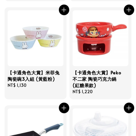
【卡通角色大賞】米菲兔
【卡通角色大賞】Peko
陶瓷碗3入組 (黃藍粉)
不二家 陶瓷巧克力鍋
(紅糖果款)
Regular
NT$ 1,130
price
Regular
NT$ 1,220
price