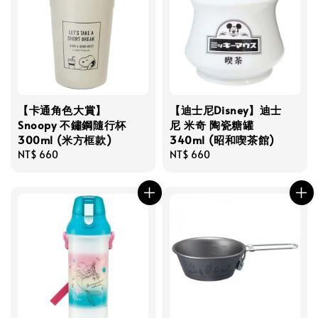
【卡通角色大賞】
【迪士尼Disney】迪士
Snoopy 不鏽鋼隨行杯
尼 米奇 陶瓷糖罐
300ml (米方框款)
340ml (昭和喫茶館)
Regular
NT$ 660
Regular
NT$ 660
price
price