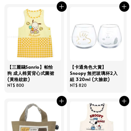
【三麗鷗Sanrio】帕恰
【卡通角色大賞】
狗 成人棉質背心式圍裙
Snoopy 無把玻璃杯2入
(黃格紋款)
組 320ml (大臉款)
Regular
NT$ 800
Regular
NT$ 820
price
price