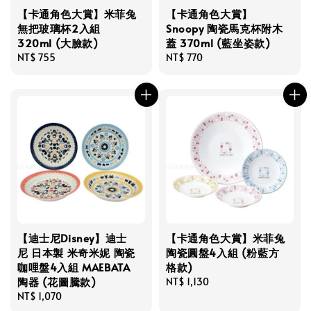
【卡通角色大賞】米菲兔
【卡通角色大賞】
無把玻璃杯2入組
Snoopy 陶瓷馬克杯附木
320ml (大臉款)
蓋 370ml (藍坐姿款)
Regular
NT$ 755
Regular
NT$ 770
price
price
【迪士尼Disney】迪士
【卡通角色大賞】米菲兔
尼 日本製 米奇米妮 陶瓷
陶瓷圓盤4入組 (粉藍方
咖哩盤4入組 MAEBATA
格款)
陶器 (花圖騰款)
Regular
NT$ 1,130
Regular
NT$ 1,070
price
price