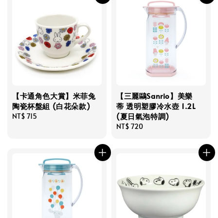
【卡通角色大賞】米菲兔
【三麗鷗Sanrio】美樂
陶瓷杯盤組 (白花朵款)
蒂 透明塑膠冷水壺 1.2L
(夏日氣泡特調)
Regular
NT$ 715
price
Regular
NT$ 720
price