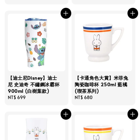
price
price
【迪士尼Disney】迪士
【卡通角色大賞】米菲兔
尼 史迪奇 不鏽鋼冰霸杯
陶瓷咖啡杯 250ml 藍橘
900ml (白樹葉款)
(喫茶系列)
Regular
NT$ 699
Regular
NT$ 680
price
price