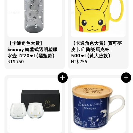
【卡通角色大賞】
【卡通角色大賞】寶可夢
Snoopy 轉蓋式透明塑膠
皮卡丘 陶瓷馬克杯
水壺 1220ml (黑瓶款)
500ml (黃大臉款)
Regular
NT$ 750
Regular
NT$ 755
price
price