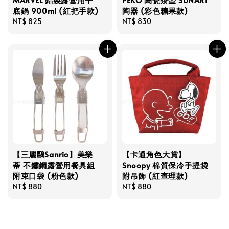
底鍋 900ml (紅把手款)
陶器 (彩色糖果款)
Regular
NT$ 825
Regular
NT$ 830
price
price
【三麗鷗Sanrio】美樂
【卡通角色大賞】
蒂 不鏽鋼露營用餐具組
Snoopy 棉質保冷手提袋
附束口袋 (粉色款)
附吊飾 (紅查理款)
Regular
NT$ 880
Regular
NT$ 880
price
price