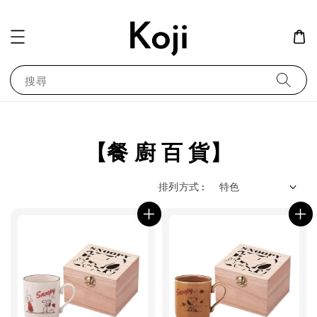
搜尋
【餐 廚 百 貨】
排列方式 :