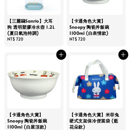
【三麗鷗Sanrio】大耳
【卡通角色大賞】
狗 透明塑膠冷水壺 1.2L
Snoopy 陶瓷丼飯碗
(夏日氣泡特調)
1100ml (白表情款)
Regular
NT$ 720
Regular
NT$ 720
price
price
【卡通角色大賞】
【卡通角色大賞】米菲兔
Snoopy 陶瓷丼飯碗
硬式支架保冷便當袋 (藍
1100ml (白屋頂款)
花朵款)