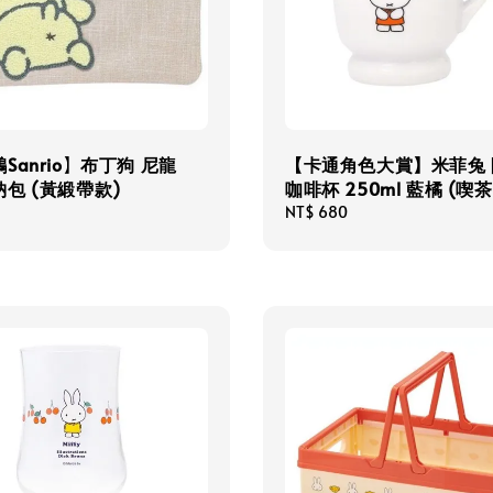
Sanrio】布丁狗 尼龍
【卡通角色大賞】米菲兔 
包 (黃緞帶款)
咖啡杯 250ml 藍橘 (喫
Regular
NT$ 680
price