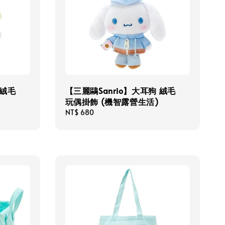
 絨毛
【三麗鷗Sanrio】大耳狗 絨毛
玩偶掛飾 (機智露營生活)
Regular
NT$ 680
price