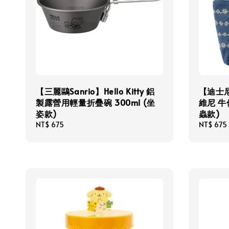
【三麗鷗Sanrio】Hello Kitty 鋁
【迪士尼
製露營用輕量折疊碗 300ml (坐
維尼 牛
姿款)
蟲款)
Regular
NT$ 675
Regular
NT$ 675
price
price