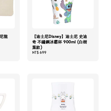
 尼龍
【迪士尼Disney】迪士尼 史迪
奇 不鏽鋼冰霸杯 900ml (白樹
葉款)
Regular
NT$ 699
price