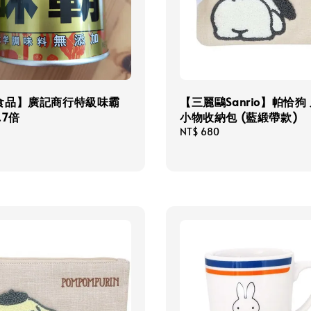
食品】廣記商行特級味霸
【三麗鷗Sanrio】帕恰狗
.7倍
小物收納包 (藍緞帶款)
Regular
NT$ 680
price