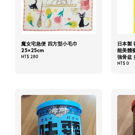
魔女宅急便 四方型小毛巾
日本製 D
25×25cm
能美體
強骨盆
Regular
NT$ 280
price
Regular
NT$ 0
price