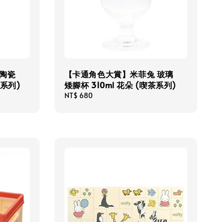
陶瓷
【卡通角色大賞】米菲兔 玻璃
茶系列)
矮腳杯 310ml 花朵 (喫茶系列)
Regular
NT$ 680
price