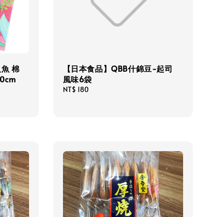
人魚 棉
【日本食品】QBB什錦豆-起司
0cm
風味6袋
Regular
NT$ 180
price