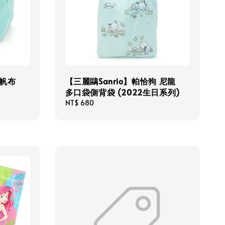
 帆布
【三麗鷗Sanrio】帕恰狗 尼龍
多口袋側背袋 (2022生日系列)
Regular
NT$ 680
price