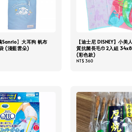
Sanrio】大耳狗 帆布
【迪士尼 DISNEY】小美
袋 (淺藍雲朵)
質抗菌長毛巾2入組 34x8
(彩色款)
Regular
NT$ 360
price