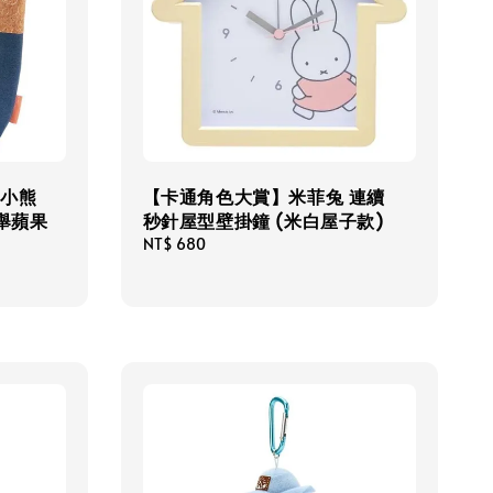
 小熊
【卡通角色大賞】米菲兔 連續
舉蘋果
秒針屋型壁掛鐘 (米白屋子款)
Regular
NT$ 680
price