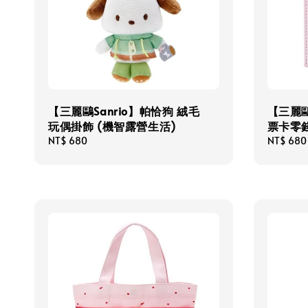
【三麗鷗Sanrio】帕恰狗 絨毛
【三麗鷗
玩偶掛飾 (機智露營生活)
票卡零錢
Regular
NT$ 680
Regular
NT$ 680
price
price