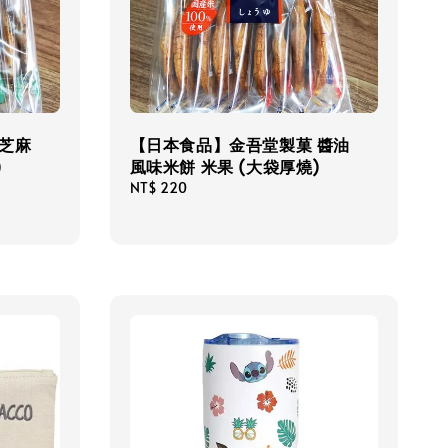
芝麻
【日本食品】金吾堂製菓 醬油
)
風味米餅 米果 (大袋厚燒)
Regular
NT$ 220
price