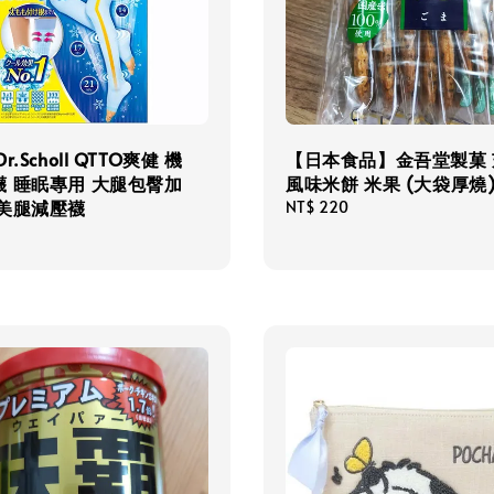
r.Scholl QTTO爽健 機
【日本食品】金吾堂製菓 
襪 睡眠專用 大腿包臀加
風味米餅 米果 (大袋厚燒
 美腿減壓襪
Regular
NT$ 220
price