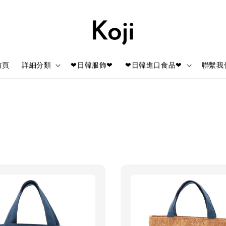
首頁
詳細分類
❤日韓服飾❤
❤日韓進口食品❤
聯繫我