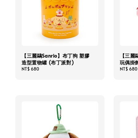
【三麗鷗Sanrio】布丁狗 塑膠
【三麗鷗
造型置物罐 (布丁派對)
玩偶掛飾
Regular
NT$ 680
Regular
NT$ 680
price
price