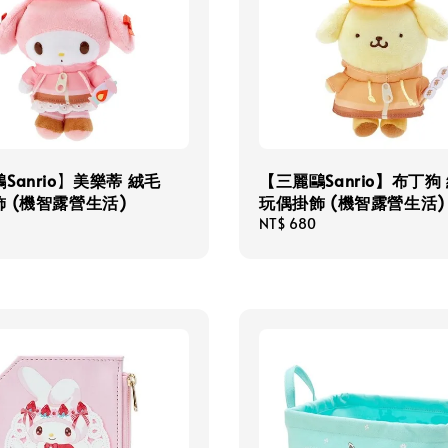
Sanrio】美樂蒂 絨毛
【三麗鷗Sanrio】布丁狗
 (機智露營生活)
玩偶掛飾 (機智露營生活)
Regular
NT$ 680
price