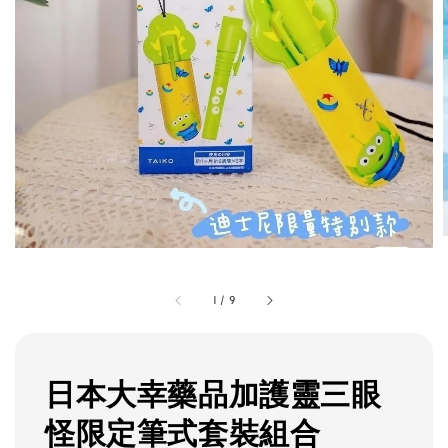
1
/
9
日本大幸藥品加護靈三眼
怪限定筆式套裝組合