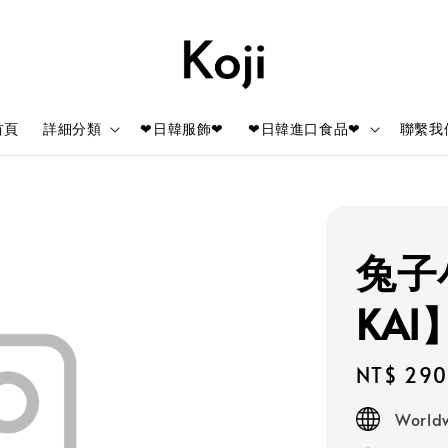
首頁
詳細分類
❤日韓服飾❤
❤日韓進口食品❤
聯繫我
兔子
KA
Regular
NT$ 290
price
Worldw