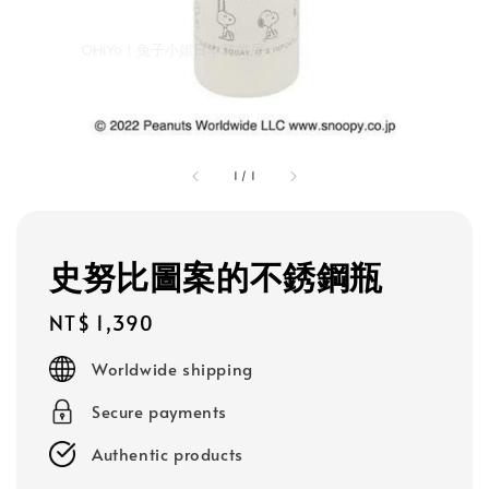
1
/
1
史努比圖案的不銹鋼瓶
Regular
NT$ 1,390
price
Worldwide shipping
Secure payments
Authentic products