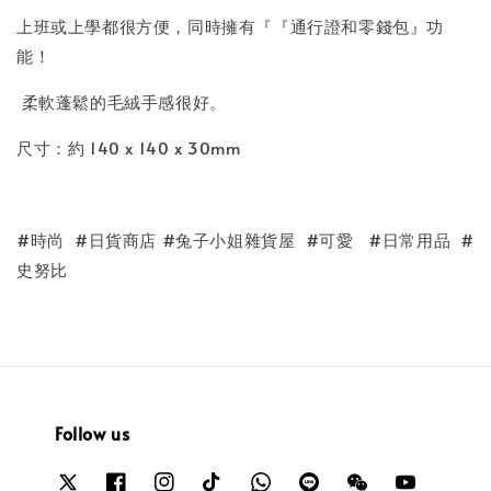
上班或上學都很方便，同時擁有『『通行證和零錢包』功
能！
柔軟蓬鬆的毛絨手感很好。
尺寸：約 140 x 140 x 30mm
#時尚 #日貨商店 #兔子小姐雜貨屋 #可愛 #日常用品 #
史努比
Follow us