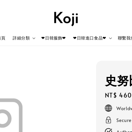
首頁
詳細分類
❤日韓服飾❤
❤日韓進口食品❤
聯繫我
史努
Regular
NT$ 460
price
Worldw
Secur
Authen