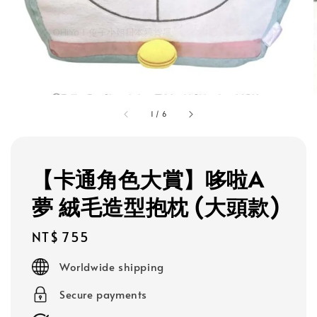
1
/
6
【卡通角色大賞】哆啦A
夢 絨毛造型抱枕 (大頭款)
Regular
NT$ 755
price
Worldwide shipping
Secure payments