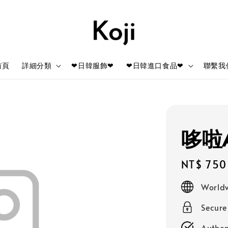
首頁
詳細分類
❤日韓服飾❤
❤日韓進口食品❤
聯繫我
哆啦
Regular
NT$ 750
price
Worldw
Secur
Authen