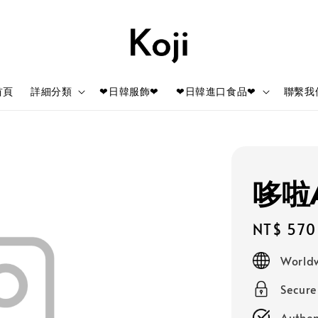
首頁
詳細分類
❤日韓服飾❤
❤日韓進口食品❤
聯繫我
哆啦
Regular
NT$ 570
price
Worldw
Secur
Authen