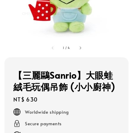
1
/
4
【三麗鷗Sanrio】大眼蛙
絨毛玩偶吊飾 (小小廚神)
Regular
NT$ 630
price
Worldwide shipping
Secure payments