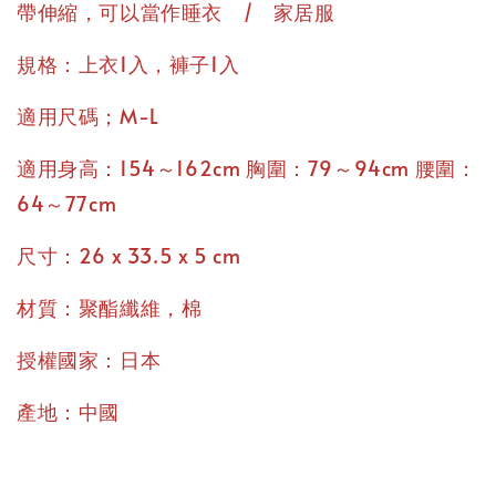
帶伸縮，可以當作睡衣 / 家居服
規格：上衣1入，褲子1入
適用尺碼；M-L
適用身高：154～162cm 胸圍：79～94cm 腰圍：
64～77cm
尺寸：26 x 33.5 x 5 cm
材質：聚酯纖維，棉
授權國家：日本
產地：中國