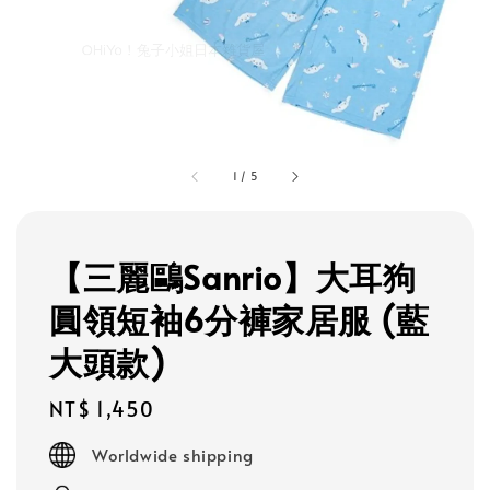
1
/
5
【三麗鷗Sanrio】大耳狗
圓領短袖6分褲家居服 (藍
大頭款)
Regular
NT$ 1,450
price
Worldwide shipping