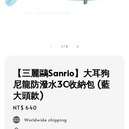
1
/
5
【三麗鷗Sanrio】大耳狗
尼龍防潑水3C收納包 (藍
大頭款)
Regular
NT$ 640
price
Worldwide shipping