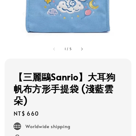
1
/
5
【三麗鷗Sanrio】大耳狗
帆布方形手提袋 (淺藍雲
朵)
Regular
NT$ 660
price
Worldwide shipping