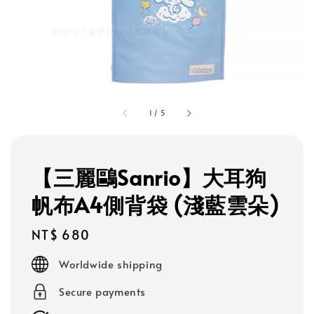
1
/
5
【三麗鷗Sanrio】大耳狗
帆布A4側背袋 (淺藍雲朵)
Regular
NT$ 680
price
Worldwide shipping
Secure payments