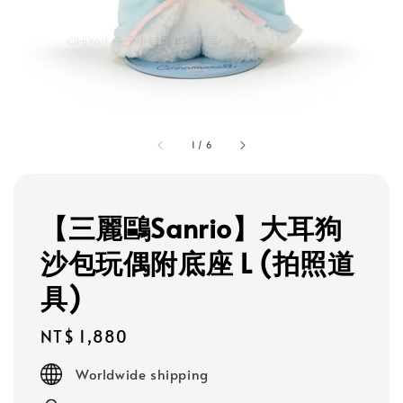
1
/
6
【三麗鷗Sanrio】大耳狗
沙包玩偶附底座 L (拍照道
具)
Regular
NT$ 1,880
price
Worldwide shipping