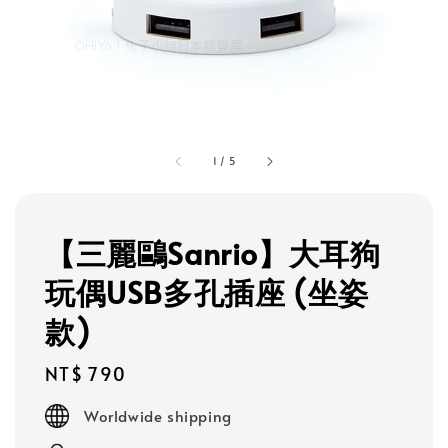
1
/
5
【三麗鷗Sanrio】大耳狗
玩偶USB多孔插座 (坐姿
款)
Regular
NT$ 790
price
Worldwide shipping