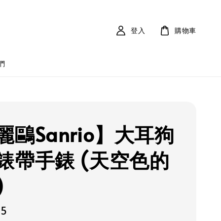
登入
購物車
們
麗鷗Sanrio】大耳狗
錶帶手錶 (天空色的
)
25