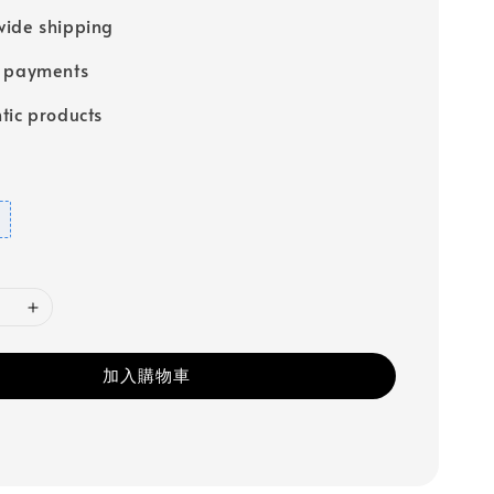
ide shipping
e payments
tic products
加入購物車