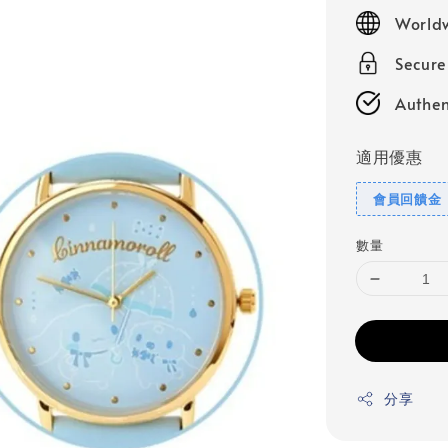
price
Worldw
Secur
Authen
適用優惠
會員回饋金
數量
分享