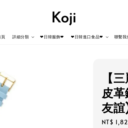
首頁
詳細分類
❤日韓服飾❤
❤日韓進口食品❤
聯繫我
【三
皮革
友誼
Regular
NT$ 1,8