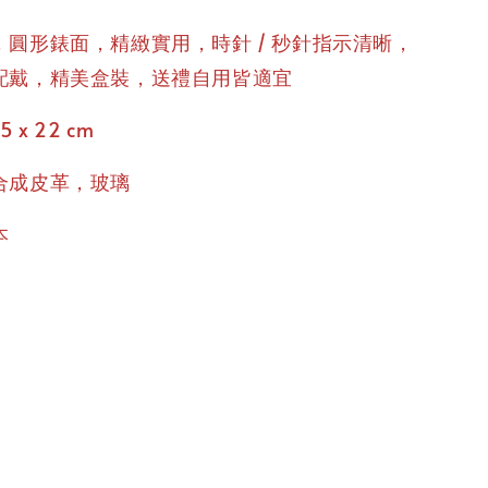
圓形錶面，精緻實用，時針 / 秒針指示清晰，
配戴，精美盒裝，送禮自用皆適宜
5 x 22 cm
合成皮革，玻璃
本