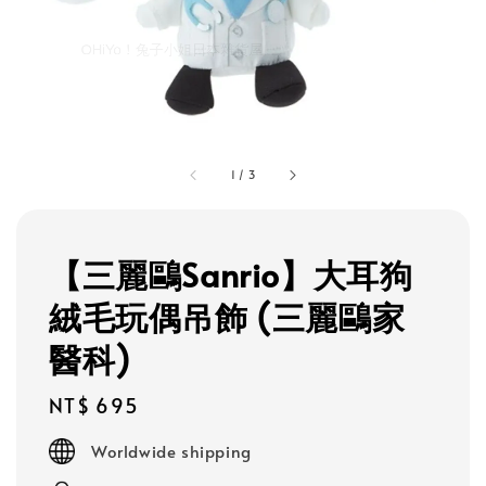
1
/
3
【三麗鷗Sanrio】大耳狗
絨毛玩偶吊飾 (三麗鷗家
醫科)
Regular
NT$ 695
price
Worldwide shipping