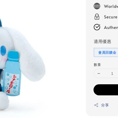
price
Worldw
Secur
Authen
適用優惠
會員回饋金
數量
分享