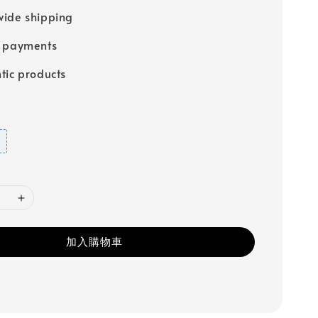
ide shipping
e payments
tic products
加入購物車