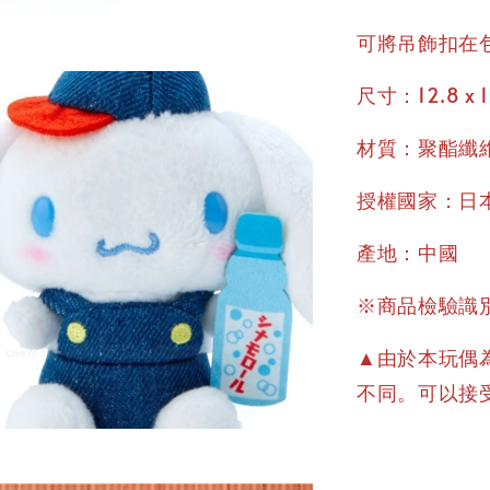
可將吊飾扣在
尺寸：12.8 x 1
材質：聚酯纖
授權國家：日
產地：中國
※商品檢驗識別
▲由於本玩偶為
不同。可以接