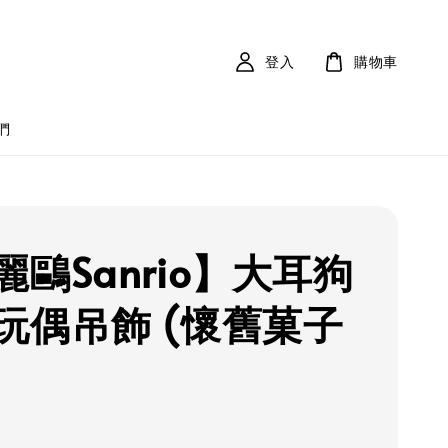
登入
購物車
們
麗鷗Sanrio】大耳狗
玩偶吊飾 (懷舊菓子