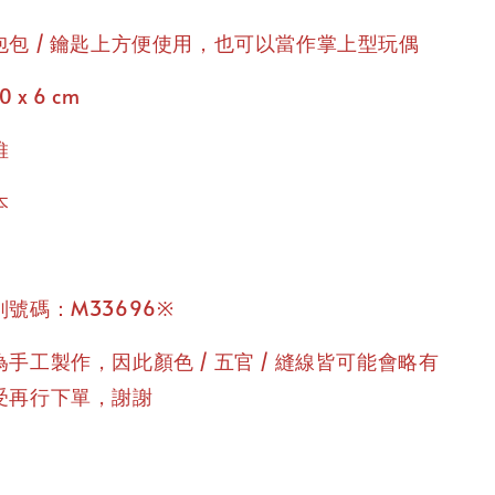
包包 / 鑰匙上方便使用，也可以當作掌上型玩偶
0 x 6 cm
維
本
號碼：M33696※
手工製作，因此顏色 / 五官 / 縫線皆可能會略有
受再行下單，謝謝