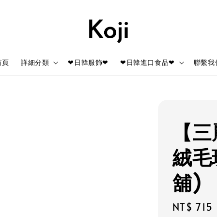
首頁
詳細分類
❤日韓服飾❤
❤日韓進口食品❤
聯繫我
【三
絨毛
舖)
Regular
NT$ 715