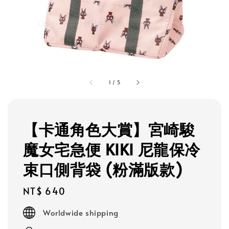
1
/
5
【卡通角色大賞】宮崎駿
魔女宅急便 KIKI 尼龍保冷
束口側背袋 (粉滿版款)
Regular
NT$ 640
price
Worldwide shipping