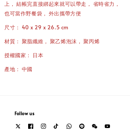
，
，
，
上
結帳完直接綁起來就可以帶走
省時省力
，
也可當作野餐袋
外出攜帶方便
：
尺寸
40 x 29 x 26.5 cm
：
，
，
材質
聚脂纖維
聚乙烯泡沫
聚丙烯
：
授權國家
日本
：
產地
中國
Follow us