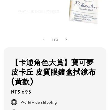
1
/
2
【卡通角色大賞】寶可夢
皮卡丘 皮質眼鏡盒拭鏡布
(黃款)
Regular
NT$ 695
price
Worldwide shipping