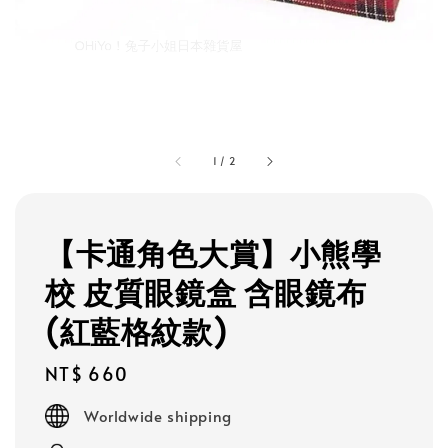
1
/
2
【卡通角色大賞】小熊學
校 皮質眼鏡盒 含眼鏡布
(紅藍格紋款)
Regular
NT$ 660
price
Worldwide shipping