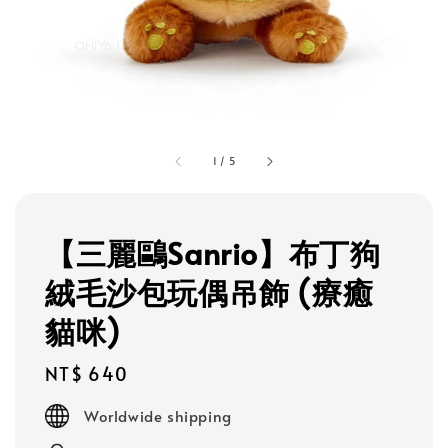
1
/
5
【三麗鷗Sanrio】布丁狗
絨毛沙包玩偶吊飾 (療癒
貓咪)
Regular
NT$ 640
price
Worldwide shipping