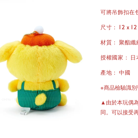
可將吊飾扣在
：
尺寸
12 x 12
：
材質
聚酯纖
：
授權國家
日
：
產地
中國
※商品檢驗識別號
▲由於本玩偶為
同。可以接受再