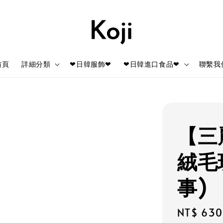
首頁
詳細分類
❤日韓服飾❤
❤日韓進口食品❤
聯繫我
【三
絨毛
事)
Regular
NT$ 630