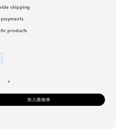
ide shipping
e payments
tic products
加入購物車