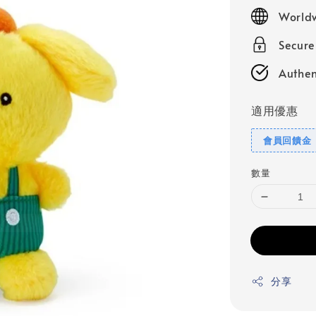
price
Worldw
Secur
Authen
適用優惠
會員回饋金
數量
分享