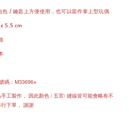
包包 / 鑰匙上方便使用，也可以當作掌上型玩偶
 x 5.5 cm
維
本
碼：M33696※
手工製作， 因此顏色 / 五官/ 縫線皆可能會略有不
行下單， 謝謝