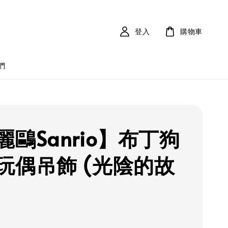
登入
購物車
們
麗鷗Sanrio】布丁狗
玩偶吊飾 (光陰的故