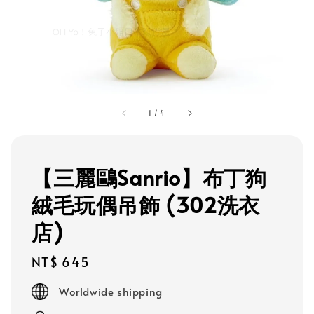
1
/
4
【三麗鷗Sanrio】布丁狗
絨毛玩偶吊飾 (302洗衣
店)
Regular
NT$ 645
price
Worldwide shipping