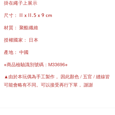
掛在繩子上展示
：
尺寸
11 x 11.5 x 9 cm
：
材質
聚酯纖維
：
授權國家
日本
：
產地
中國
※商品檢驗識別號碼：M33696※
▲由於本玩偶為手工製作
，
因此顏色 / 五官 / 縫線皆
可能會略有不同。可以接受再行下單
，
謝謝