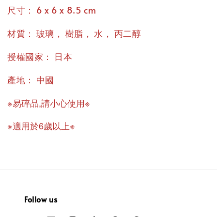
：
尺寸
6 x 6 x 8.5 cm
：
，
，
，
材質
玻璃
樹脂
水
丙二醇
：
授權國家
日本
：
產地
中國
※易碎品,請小心使用※
※適用於6歲以上※
Follow us