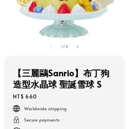
1
/
6
【三麗鷗Sanrio】布丁狗
造型水晶球 聖誕雪球 S
Regular
NT$ 660
price
Worldwide shipping
Secure payments