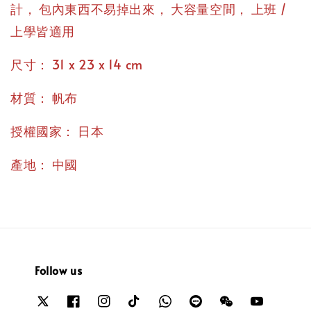
，
，
，
計
包內東西不易掉出來
大容量空間
上班 /
上學皆適用
：
尺寸
31 x 23 x 14 cm
：
材質
帆布
：
授權國家
日本
：
產地
中國
Follow us