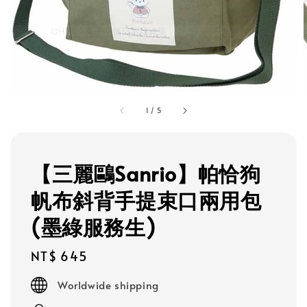
1
/
5
【三麗鷗Sanrio】帕恰狗
帆布斜背手提束口兩用包
(墨綠服務生)
Regular
NT$ 645
price
Worldwide shipping