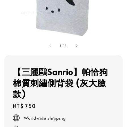
1
/
4
【三麗鷗Sanrio】帕恰狗
棉質刺繡側背袋 (灰大臉
款)
Regular
NT$ 750
price
Worldwide shipping